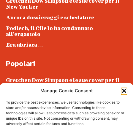
Gretchen Dow Simpson e le sue cover per il
New Yorker
Ancora dossieraggi e schedature
Podlech, il Cile lo ha condannato
all’ergastolo
Era ubriaca…
Popolari
Gretchen Dow Simpson e le sue cover per il
New Yorker
Manage Cookie Consent
Ancora dossieraggi e schedature
To provide the best experiences, we use technologies like cookies to
Podlech, il Cile lo ha condannato
store and/or access device information. Consenting to these
all’ergastolo
technologies will allow us to process data such as browsing behavior or
unique IDs on this site. Not consenting or withdrawing consent, may
Era ubriaca…
adversely affect certain features and functions.