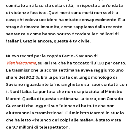
comitato antifascista della città, in risposta a un’ondata
di violenze fasciste. Quei morti sono morti non scelti a
caso, chi voleva uccidere ha mirato consapevolmente. E la
strage è rimasta impunita, come sappiamo dalla recente
sentenza e come hanno potuto ricordare ieri milioni di
italiani. Grazie ancora, questa è tv civile.
Nuovo record per la coppia Fazio-Saviano di
Vieniviaconme
, su RaiTre, che ha toccato il 31,60 per cento.
La trasmissione la scorsa settimana aveva raggiunto uno
share del 30,21%. Era la puntata del lungo monologo di
Saviano riguardante la ‘ndrangheta e sui suoi contatti con
il Nord Italia. La puntata che non era piaciuta al Ministro
Maroni. Quella di questa settimana, la terza, con Corrado
Guzzanti che legge il suo “elenco di battute che non
aiuteranno la trasmissione”. E Il ministro Maroni in studio
che ha letto «l’elenco dei colpi alle mafie», è stato vista
da 9,7 milioni di telespettatori.