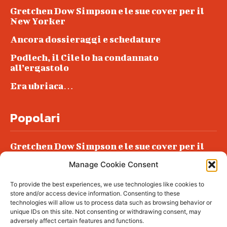
Gretchen Dow Simpson e le sue cover per il
New Yorker
Ancora dossieraggi e schedature
Podlech, il Cile lo ha condannato
all’ergastolo
Era ubriaca…
Popolari
Gretchen Dow Simpson e le sue cover per il
New Yorker
Manage Cookie Consent
Ancora dossieraggi e schedature
To provide the best experiences, we use technologies like cookies to
Podlech, il Cile lo ha condannato
store and/or access device information. Consenting to these
all’ergastolo
technologies will allow us to process data such as browsing behavior or
unique IDs on this site. Not consenting or withdrawing consent, may
Era ubriaca…
adversely affect certain features and functions.