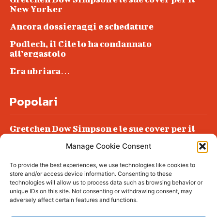
New Yorker
Ancora dossieraggi e schedature
Podlech, il Cile lo ha condannato
all’ergastolo
Era ubriaca…
Popolari
Gretchen Dow Simpson e le sue cover per il
New Yorker
Manage Cookie Consent
Ancora dossieraggi e schedature
To provide the best experiences, we use technologies like cookies to
Podlech, il Cile lo ha condannato
store and/or access device information. Consenting to these
all’ergastolo
technologies will allow us to process data such as browsing behavior or
unique IDs on this site. Not consenting or withdrawing consent, may
Era ubriaca…
adversely affect certain features and functions.