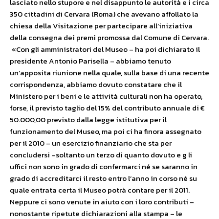
lasciato nello stupore e nel disappunto le autorità e i circa
350 cittadini di Cervara (Roma) che avevano affollato la
chiesa della Visitazione per partecipare all’iniziativa
della consegna dei premi promossa dal Comune di Cervara.
«Con gli amministratori del Museo – ha poi dichiarato il
presidente Antonio Parisella – abbiamo tenuto
un’apposita riunione nella quale, sulla base di una recente
corrispondenza, abbiamo dovuto constatare che il
Ministero per i beni e le attività culturali non ha operato,
forse, il previsto taglio del 15% del contributo annuale di €
50.000,00 previsto dalla legge istitutiva per il
funzionamento del Museo, ma poi ci ha finora assegnato
per il 2010 – un esercizio finanziario che sta per
concludersi –soltanto un terzo di quanto dovuto e g li
uffici non sono in grado di confermarci né se saranno in
grado di accreditarci il resto entro l’anno in corso né su
quale entrata certa il Museo potrà contare per il 2011.
Neppure ci sono venute in aiuto con i loro contributi –
nonostante ripetute dichiarazioni alla stampa – le