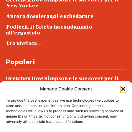
New Yorker
Ancora dossieraggi e schedature
Podlech, il Cile lo ha condannato
all’ergastolo
Era ubriaca…
Popolari
Gretchen Dow Simpson e le sue cover per il
New Yorker
Manage Cookie Consent
Ancora dossieraggi e schedature
To provide the best experiences, we use technologies like cookies to
Podlech, il Cile lo ha condannato
store and/or access device information. Consenting to these
all’ergastolo
technologies will allow us to process data such as browsing behavior or
unique IDs on this site. Not consenting or withdrawing consent, may
Era ubriaca…
adversely affect certain features and functions.