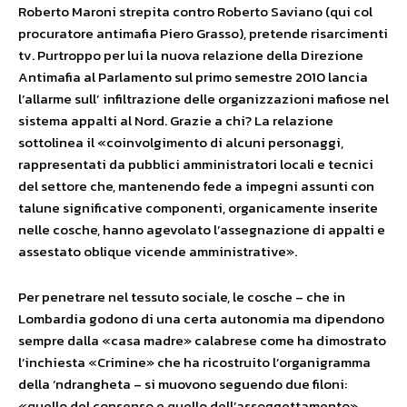
Roberto Maroni strepita contro Roberto Saviano (qui col
procuratore antimafia Piero Grasso), pretende risarcimenti
tv. Purtroppo per lui la nuova relazione della Direzione
Antimafia al Parlamento sul primo semestre 2010 lancia
l’allarme sull’ infiltrazione delle organizzazioni mafiose nel
sistema appalti al Nord. Grazie a chi? La relazione
sottolinea il «coinvolgimento di alcuni personaggi,
rappresentati da pubblici amministratori locali e tecnici
del settore che, mantenendo fede a impegni assunti con
talune significative componenti, organicamente inserite
nelle cosche, hanno agevolato l’assegnazione di appalti e
assestato oblique vicende amministrative».
Per penetrare nel tessuto sociale, le cosche – che in
Lombardia godono di una certa autonomia ma dipendono
sempre dalla «casa madre» calabrese come ha dimostrato
l’inchiesta «Crimine» che ha ricostruito l’organigramma
della ‘ndrangheta – si muovono seguendo due filoni:
«quello del consenso e quello dell’assoggettamento».