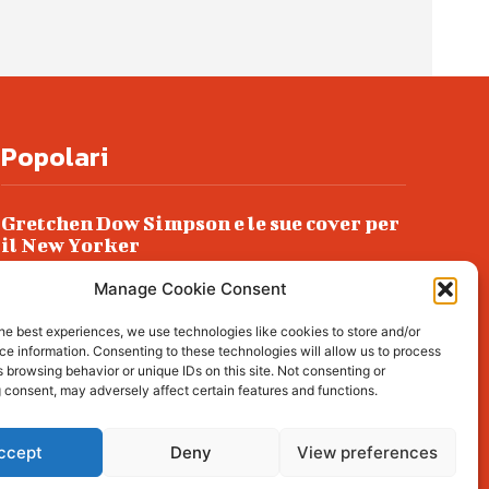
Popolari
Gretchen Dow Simpson e le sue cover per
il New Yorker
Ancora dossieraggi e schedature
Manage Cookie Consent
Podlech, il Cile lo ha condannato
he best experiences, we use technologies like cookies to store and/or
all’ergastolo
e information. Consenting to these technologies will allow us to process
 browsing behavior or unique IDs on this site. Not consenting or
Era ubriaca…
 consent, may adversely affect certain features and functions.
ccept
Deny
View preferences