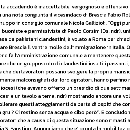
sta accadendo è inaccettabile, vergognoso e offensivo 
 una nota congiunta il vicesindaco di Brescia Fabio Rolfi
gruppo in consiglio comunale Nicola Gallizioli, “Oggi p
e buoniste e permissiviste di Paolo Corsini (Ds, ndr), un
vasa da pakistani clandestini, è volato a Roma per chied
e Brescia il ventre molle dell’immigrazione in Italia. 
bene fa l’Amministrazione comunale a mantenere quest
 che un gruppuscolo di clandestini insulti i passanti, 
e che dei lavoratori possano svolgere la propria mansi
mente malconsigliati dai loro agitatori, hanno perfino r
ocesi (che avevano offerto un presidio di due settima
ocesi e un tavolo a tema, ndr) mostrando ancora una vo
llerare questi atteggiamenti da parte di ospiti che com
gru ? Ci restino senza acqua e cibo però”. E concludon
oratori che a causa di questa situazione sono rimasti a
via S. Faustino. Annunciamo che e’ pronta la mobilitazio