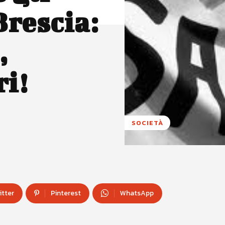
Brescia:
,
ri!
SOCIETÀ
itter
Pinterest
WhatsApp