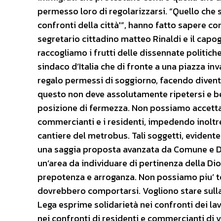
permesso loro di regolarizzarsi. “Quello che 
confronti della città'”, hanno fatto sapere con
segretario cittadino matteo Rinaldi e il capo
raccogliamo i frutti delle dissennate politich
sindaco d’Italia che di fronte a una piazza in
regalo permessi di soggiorno, facendo diventar
questo non deve assolutamente ripetersi e 
posizione di fermezza. Non possiamo accettare
commercianti e i residenti, impedendo inoltr
cantiere del metrobus. Tali soggetti, evidente
una saggia proposta avanzata da Comune e Di
un’area da individuare di pertinenza della Di
prepotenza e arroganza. Non possiamo piu’ to
dovrebbero comportarsi. Vogliono stare sulla 
Lega esprime solidarietà nei confronti dei lav
nei confronti di residenti e commercianti di 