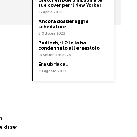
sue cover per il New Yorker
16 Aprile 2025
Ancora dossieraggi e
schedature
6 Ottobre 2023
Podlech, il Cile lo ha
condannato all’ergastolo
18 Settembre 2023
Era ubriaca…
29 Agosto 2023
i
n
e di sei