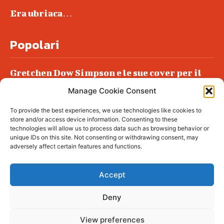
Era ubriaca…
Popolari
Gretchen Dow Simpson e le sue cover per il
New Yorker
Manage Cookie Consent
Ancora dossieraggi e schedature
To provide the best experiences, we use technologies like cookies to
Podlech, il Cile lo ha condannato
store and/or access device information. Consenting to these
all’ergastolo
technologies will allow us to process data such as browsing behavior or
unique IDs on this site. Not consenting or withdrawing consent, may
Era ubriaca…
adversely affect certain features and functions.
Accept
Deny
© tagDiv - All rights reserved. Made with
Newspaper Theme. Center Magazine is our
complete News Portal about living, lifestyle,
View preferences