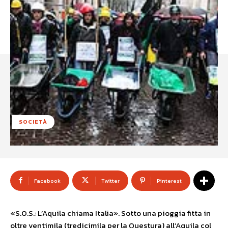
SOCIETÀ
Facebook
Twitter
Pinterest
«S.O.S.: L’Aquila chiama Italia». Sotto una pioggia fitta in
oltre ventimila (tredicimila per la Questura) all’Aquila col