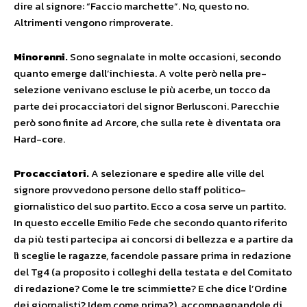
dire al signore: “Faccio marchette”. No, questo no.
Altrimenti vengono rimproverate.
Minorenni.
Sono segnalate in molte occasioni, secondo
quanto emerge dall’inchiesta. A volte però nella pre-
selezione venivano escluse le più acerbe, un tocco da
parte dei procacciatori del signor Berlusconi. Parecchie
però sono finite ad Arcore, che sulla rete è diventata ora
Hard-core.
Procacciatori.
A selezionare e spedire alle ville del
signore provvedono persone dello staff politico-
giornalistico del suo partito. Ecco a cosa serve un partito.
In questo eccelle Emilio Fede che secondo quanto riferito
da più testi partecipa ai concorsi di bellezza e a partire da
lì sceglie le ragazze, facendole passare prima in redazione
del Tg4 (a proposito i colleghi della testata e del Comitato
di redazione? Come le tre scimmiette? E che dice l’Ordine
dei giornalisti? Idem come prima?), accompagnandole di