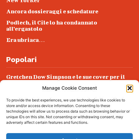
New Yorker
Ancora dossieraggi e schedature
Podlech, il Cile lo ha condannato
all’ergastolo
Era ubriaca…
Popolari
Gretchen Dow Simpson e le sue cover per il
New Yorker
Manage Cookie Consent
Ancora dossieraggi e schedature
To provide the best experiences, we use technologies like cookies to
Podlech, il Cile lo ha condannato
store and/or access device information. Consenting to these
all’ergastolo
technologies will allow us to process data such as browsing behavior or
unique IDs on this site. Not consenting or withdrawing consent, may
Era ubriaca…
adversely affect certain features and functions.