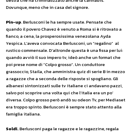
destra che ha criminalizzato anche la cannabis.
Dovunque, meno che in casa del signore.
Pin-up
. Berlusconi le ha sempre usate. Pensate che
quando il povero Chavez è venuto a Roma si è ritrovato a
fianco, a cena, la prosperosissima venezolana Ayda
Yespica. L’aveva convocata Berlusconi, un “regalino” al
rustico commensale. D’altronde questa è una fissa per lui:
quando avviò il suo impero tv, ideò anche un format che
poi prese nome di “Colpo grosso”. Un conduttore
grassoccio, Staila, che amministra quiz di serie B in mezzo
a ragazze che a seconda delle risposte si spogliano. Gli
albanesi sintonizzati sulle tv italiane ci andavano pazzi,
salvo poi scoprire una volta qui che l’Italia era un po’
diversa. Colpo grosso però andò su odeon Tv, per Mediaset
era troppo spinto. Berlusconi è sempre stato attento alla
famiglia italiana.
Soldi.
Berlusconi paga le ragazze e le ragazzine, regala