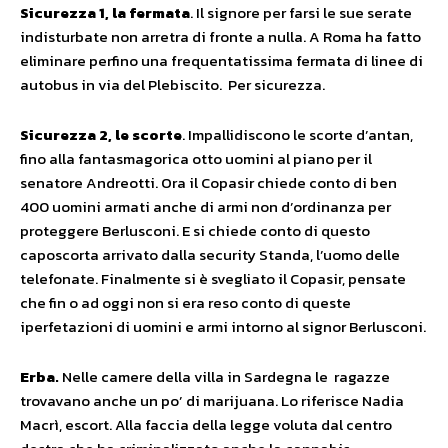
Sicurezza 1, la fermata
. Il signore per farsi le sue serate
indisturbate non arretra di fronte a nulla. A Roma ha fatto
eliminare perfino una frequentatissima fermata di linee di
autobus in via del Plebiscito. Per sicurezza.
Sicurezza 2, le scorte
. Impallidiscono le scorte d’antan,
fino alla fantasmagorica otto uomini al piano per il
senatore Andreotti. Ora il Copasir chiede conto di ben
400 uomini armati anche di armi non d’ordinanza per
proteggere Berlusconi. E si chiede conto di questo
caposcorta arrivato dalla security Standa, l’uomo delle
telefonate. Finalmente si è svegliato il Copasir, pensate
che fin o ad oggi non si era reso conto di queste
iperfetazioni di uomini e armi intorno al signor Berlusconi.
Erba.
Nelle camere della villa in Sardegna le ragazze
trovavano anche un po’ di marijuana. Lo riferisce Nadia
Macrì, escort. Alla faccia della legge voluta dal centro