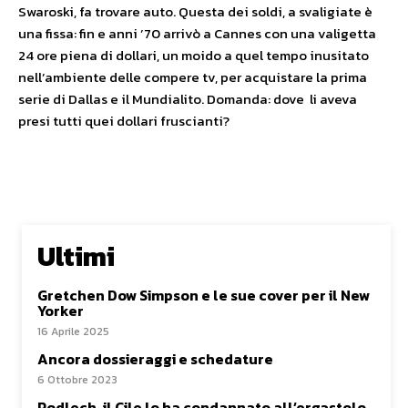
Swaroski, fa trovare auto. Questa dei soldi, a svaligiate è
una fissa: fin e anni ’70 arrivò a Cannes con una valigetta
24 ore piena di dollari, un moido a quel tempo inusitato
nell’ambiente delle compere tv, per acquistare la prima
serie di Dallas e il Mundialito. Domanda: dove li aveva
presi tutti quei dollari fruscianti?
Ultimi
Gretchen Dow Simpson e le sue cover per il New
Yorker
16 Aprile 2025
Ancora dossieraggi e schedature
6 Ottobre 2023
Podlech, il Cile lo ha condannato all’ergastolo