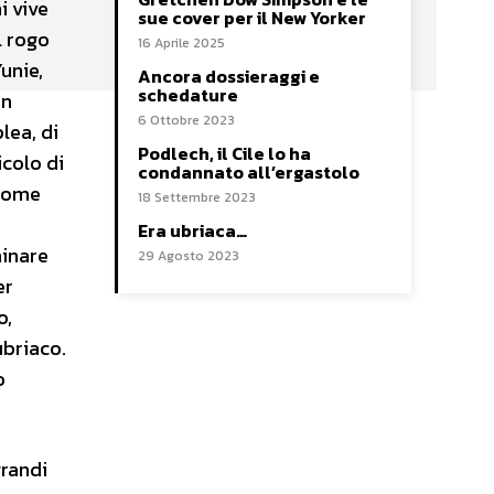
i vive
sue cover per il New Yorker
l rogo
16 Aprile 2025
unie,
Ancora dossieraggi e
schedature
in
6 Ottobre 2023
lea, di
Podlech, il Cile lo ha
icolo di
condannato all’ergastolo
 come
18 Settembre 2023
Era ubriaca…
minare
29 Agosto 2023
er
o,
ubriaco.
o
grandi