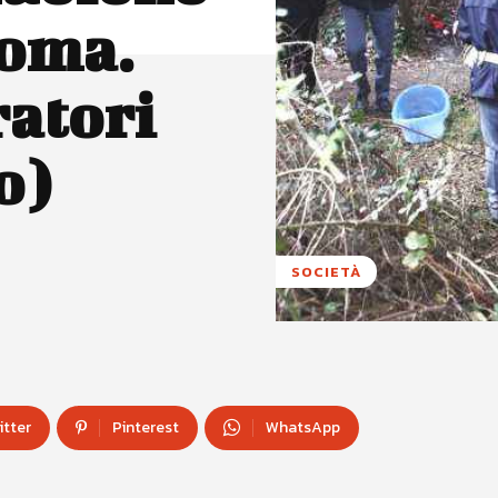
Roma.
atori
o)
SOCIETÀ
itter
Pinterest
WhatsApp