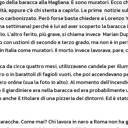
go della baracca alla Magliana. E sono muratori. Ecco ch
à, eppure c’è chi stenta a capirlo. Le prime notizie su
po carbonizzato. Però forse basta chiedere a Lorenzo Y
na settimana) perché è lui ad aver scoperto la baracca 
o. L’altro ferito, più grave, si chiama invece Marian Dup
o con ustioni di secondo e terzo grado, ma non è in per
in Italia come muratori. Il morto invece lavorava, pare,
ca da circa quattro mesi, utilizzavano candele per illu
tro o in barattoli di fagioli vuoti, che poi accendevano p
ero online (sua la foto in alto). Al momento dell’incendi
o il giardiniere era nella baracca ed era probabilmente 
nche il titolare di una pizzeria dei dintorni. Ed è stat
 baracche. Come mai? Chi lavora in nero a Roma non ha 