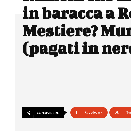
in baracca a 
Mestiere? Mur
(pagati in ner
Facebook
Tw
CONDIVIDERE