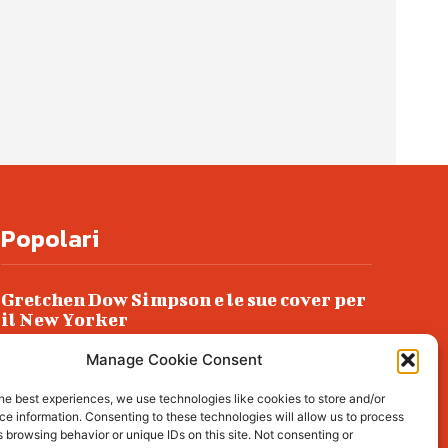
Popolari
Gretchen Dow Simpson e le sue cover per
il New Yorker
Ancora dossieraggi e schedature
Manage Cookie Consent
Podlech, il Cile lo ha condannato
he best experiences, we use technologies like cookies to store and/or
all’ergastolo
e information. Consenting to these technologies will allow us to process
 browsing behavior or unique IDs on this site. Not consenting or
Era ubriaca…