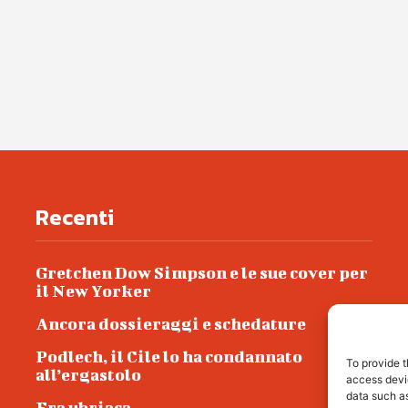
Recenti
Gretchen Dow Simpson e le sue cover per
il New Yorker
Ancora dossieraggi e schedature
Podlech, il Cile lo ha condannato
To provide t
all’ergastolo
access devic
data such as
Era ubriaca…