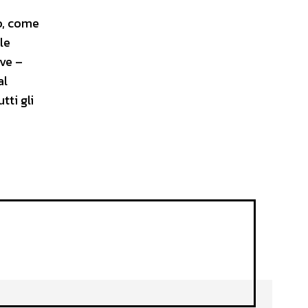
o, come
le
ive –
al
tti gli