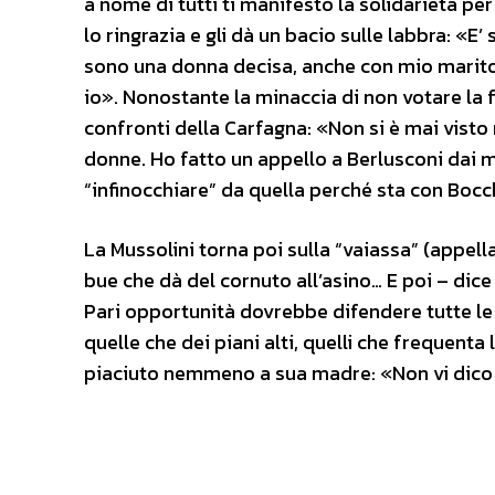
a nome di tutti ti manifesto la solidarietà p
lo ringrazia e gli dà un bacio sulle labbra: «E’
sono una donna decisa, anche con mio marito, 
io». Nonostante la minaccia di non votare la fi
confronti della Carfagna: «Non si è mai visto 
donne. Ho fatto un appello a Berlusconi dai mi
“infinocchiare” da quella perché sta con Bocc
La Mussolini torna poi sulla “vaiassa” (appellat
bue che dà del cornuto all’asino… E poi – dice
Pari opportunità dovrebbe difendere tutte le
quelle che dei piani alti, quelli che frequenta 
piaciuto nemmeno a sua madre: «Non vi dico q