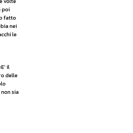
e volte
o poi
o fatto
bbia nei
acchi le
E’ il
ro delle
olo
e non sia