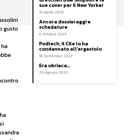
sue cover per il New Yorker
16 Aprile 2025
ussolini
Ancora dossieraggi e
schedature
mo gusto
6 Ottobre 2023
Podlech, il Cile lo ha
 ha
condannato all’ergastolo
rebbe
18 Settembre 2023
Era ubriaca…
29 Agosto 2023
incontro
 ha
si
essandra