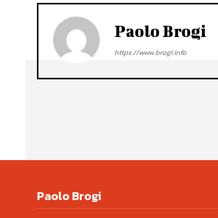
Paolo Brogi
https://www.brogi.info
Paolo Brogi