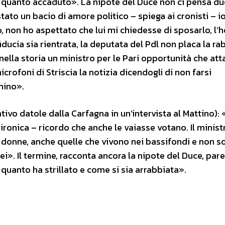
er quanto accaduto». La nipote del Duce non ci pensa du
 stato un bacio di amore politico – spiega ai cronisti – i
non ho aspettato che lui mi chiedesse di sposarlo, l’h
ducia sia rientrata, la deputata del Pdl non placa la ra
nella storia un ministro per le Pari opportunità che att
crofoni di Striscia la notizia dicendogli di non farsi
hino».
ivo datole dalla Carfagna in un’intervista al Mattino): «
 ironica – ricordo che anche le vaiasse votano. Il minist
 donne, anche quelle che vivono nei bassifondi e non s
lei». Il termine, racconta ancora la nipote del Duce, par
uanto ha strillato e come si sia arrabbiata».