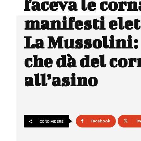
faceva le corn
manifesti elet
La Mussolini: 
che dà del co
all’asino
Facebook
Tw
CONDIVIDERE