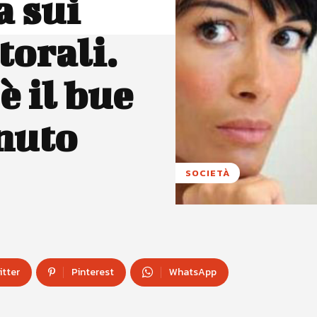
a sui
torali.
è il bue
rnuto
SOCIETÀ
itter
Pinterest
WhatsApp