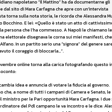
tidiano napoletano “Il Mattino” ha da documentarne gli
ne dal sito di Mara Carfagna che apre con un’intervista
ta torna sulla nota storia, le ricorda che Alessandra M
 Bocchino. E lei: «Quello è stato un atto di cattivissi
la persona che l’ha commesso. A Napoli le chiamano le
na elettorale disegnava le corna sui miei manifesti, che
Alfano. In un partito serio una ”signora” del genere sa
vuto il coraggio di bloccarla…”.
novembre online torna alla carica fotografando questo 
esoconto:
mbia idea e annuncia di votare la fiducia al governo.
 che, a nome di tutti i campani di Camera e Senato, le
 ministro per le Pari opportunità Mara Carfagna. I due 
ordinatore del Pdl campano le va incontro e le dice: Al