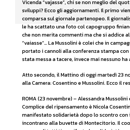
Vicenda “vajasse”, chi se non meglio del quo
sviluppi? Ecco gli aggiornamenti. Il primo vie
comparsa sul giornale partenopeo. Il giornalis
le ha scattato una foto col capogruppo finiano
che non merita commenti ma che si addice al
“vaiasse”… La Mussolini è colei che in campag
portato i cannoli alla conferenza stampa con 
stata messa a tacere, invece mai nessuno ha a
Atto secondo, il Mattino di oggi martedì 23 
alla Camera: Cosentino e Mussolini. Ecco il r
ROMA (23 novembre) – Alessandra Mussolini ca
Complice del ripensamento è Nicola Cosentino
manifestato solidarietà dopo lo scontro con il
incontrano alla buvette di Montecitorio. Il co