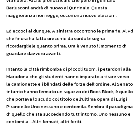
via libera. Facile pronosticare che però in gennaio
Berlusconi andrà di nuovo al Quirinale. Questa
maggioranza non regge, occorrono nuove elezioni.
Ed eccoci al dunque. A sinistra occorrono le primarie. Al Pd
che finora ha fatto orecchie da sordo bisogna
ricordargliele quanto prima. Ora è venuto il momento di
guardare davvero avanti.
Intanto la città rimbomba di piccoli tuoni, i petardoni alla
Maradona che gli studenti hanno imparato a tirare verso
le camionette e i blindati delle forze dell’ordine. Al Senato
intanto hanno fermato un ragazzo dei Book Block, è quello
che portava lo scudo col titolo dell’ultima opera di Luigi
Pirandello: Uno nessuno e centomila. Sembra il paradigma
di quello che sta succedendo tutt’intorno. Uno nessuno e
centomila….Altri fermati, altri feriti.