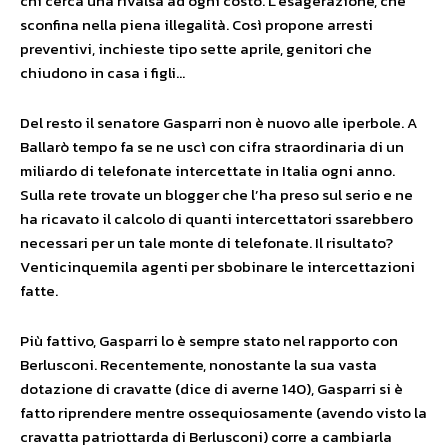
chi cerca una rivalsa ad ogni costo. L’esagerazione, che
sconfina nella piena illegalità. Così propone arresti
preventivi, inchieste tipo sette aprile, genitori che
chiudono in casa i figli…
Del resto il senatore Gasparri non è nuovo alle iperbole. A
Ballarò tempo fa se ne uscì con cifra straordinaria di un
miliardo di telefonate intercettate in Italia ogni anno.
Sulla rete trovate un blogger che l’ha preso sul serio e ne
ha ricavato il calcolo di quanti intercettatori ssarebbero
necessari per un tale monte di telefonate. Il risultato?
Venticinquemila agenti per sbobinare le intercettazioni
fatte.
Più fattivo, Gasparri lo è sempre stato nel rapporto con
Berlusconi. Recentemente, nonostante la sua vasta
dotazione di cravatte (dice di averne 140), Gasparri si è
fatto riprendere mentre ossequiosamente (avendo visto la
cravatta patriottarda di Berlusconi) corre a cambiarla