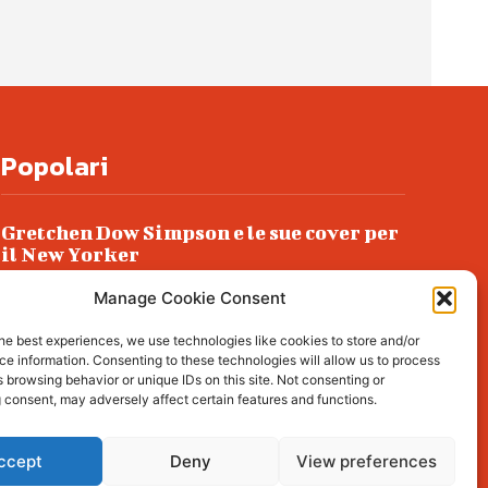
Popolari
Gretchen Dow Simpson e le sue cover per
il New Yorker
Ancora dossieraggi e schedature
Manage Cookie Consent
Podlech, il Cile lo ha condannato
he best experiences, we use technologies like cookies to store and/or
all’ergastolo
e information. Consenting to these technologies will allow us to process
 browsing behavior or unique IDs on this site. Not consenting or
Era ubriaca…
 consent, may adversely affect certain features and functions.
ccept
Deny
View preferences