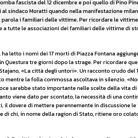
omba fascista del 12 dicembre e poi quello di Pino Pinel
ni al sindaco Moratti quando nella manifestazione mila
arola i familiari delle vittime. Per ricordare le vittime
 a tutte le associazioni dei familiari delle vittime di st
e, ha letto i nomi dei 17 morti di Piazza Fontana aggiun
in Questura tre giorni dopo la strage. Per ricordare que
 Stajano, «La città degli untori». Un racconto crudo del 
tto mentre la folla commossa ascoltava in silenzio. «No
oce sarebbe stato importante nelle scelte della vita di
 quanto viene dato per scontato, la necessità di una cont
ati, il dovere di mettere perennemente in discussione le 
ze di chi, in nome della ragion di Stato, ritiene oro cola