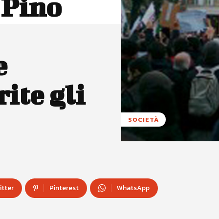
 Pino
e
rite gli
SOCIETÀ
itter
Pinterest
WhatsApp