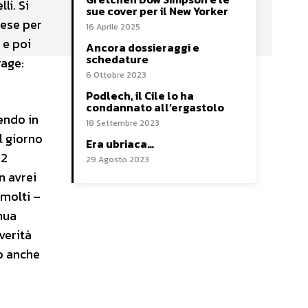
li. Si
sue cover per il New Yorker
nese per
16 Aprile 2025
 e poi
Ancora dossieraggi e
schedature
rage:
6 Ottobre 2023
Podlech, il Cile lo ha
condannato all’ergastolo
gendo in
18 Settembre 2023
l giorno
Era ubriaca…
12
29 Agosto 2023
n avrei
 molti –
inua
verità
to anche