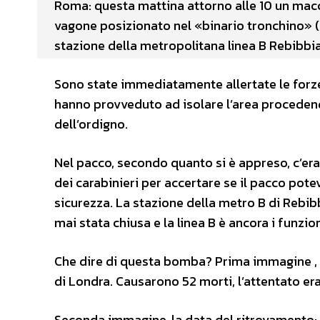
Roma: questa mattina attorno alle 10 un macch
vagone posizionato nel «binario tronchino» (n
stazione della metropolitana linea B Rebibbia
Sono state immediatamente allertate le forze de
hanno provveduto ad isolare l’area procedend
dell’ordigno.
Nel pacco, secondo quanto si è appreso, c’eran
dei carabinieri per accertare se il pacco pote
sicurezza. La stazione della metro B di Rebib
mai stata chiusa e la linea B è ancora i funzio
Che dire di questa bomba? Prima immagine , l
di Londra. Causarono 52 morti, l’attentato era
Seconda immagine, la data del ritrovamento: il