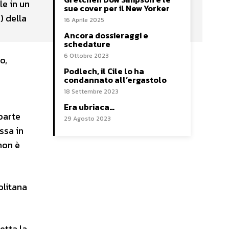
le in un
sue cover per il New Yorker
) della
16 Aprile 2025
Ancora dossieraggi e
schedature
6 Ottobre 2023
o,
Podlech, il Cile lo ha
condannato all’ergastolo
18 Settembre 2023
Era ubriaca…
parte
29 Agosto 2023
ssa in
non è
olitana
etta la