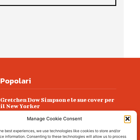
Popolari
Gretchen Dow Simpson e le sue cover per
il New Yorker
Ancora dossieraggi e schedature
Manage Cookie Consent
Podlech, il Cile lo ha condannato
he best experiences, we use technologies like cookies to store and/or
all’ergastolo
e information. Consenting to these technologies will allow us to process