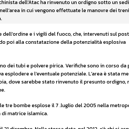
inista dell’Atac ha rinvenuto un ordigno sotto un sedi
ell’area in cui vengono effettuate le manovre dei treni
.
ll’ordine e i vigili del fuoco, che, intervenuti sul post
o poi alla constatazione della potenzialità esplosiva
o dei tubi e polvere pirica. Verifiche sono in corso da 
va esplodere e l’eventuale potenziale. L’area è stata me
bia, dove sarebbe stato rinvenuto il presunto ordigno, 
ne.
e tre bombe esplose il 7 .luglio del 2005 nella metrop
 di matrice islamica.
 21 dicembre. Nella stessa data, nel 2012, c’è chi si asp