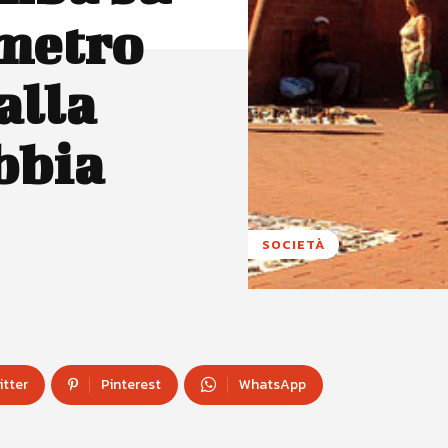
metro
alla
bbia
SOCIETÀ
itter
Pinterest
WhatsApp