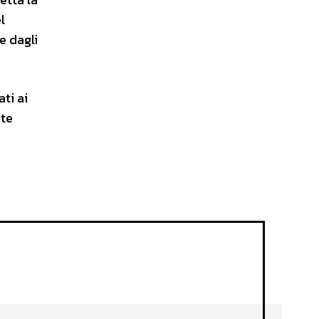
l
e dagli
ti ai
ste