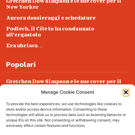
Gretchen Dow Simpson e le sue cover per il
New Yorker
Ancora dossieraggi e schedature
Podlech, il Cile lo ha condannato
all’ergastolo
Era ubriaca…
Popolari
Gretchen Dow Simpson e le sue cover per il
New Yorker
Manage Cookie Consent
Ancora dossieraggi e schedature
To provide the best experiences, we use technologies like cookies to
Podlech, il Cile lo ha condannato
store and/or access device information. Consenting to these
all’ergastolo
technologies will allow us to process data such as browsing behavior or
unique IDs on this site. Not consenting or withdrawing consent, may
Era ubriaca…
adversely affect certain features and functions.