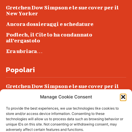
Gretchen Dow Simpson e le sue cover per il
New Yorker
Ancora dossieraggi e schedature
Podlech, il Cile lo ha condannato
all’ergastolo
Era ubriaca…
Popolari
Gretchen Dow Simpson e le sue cover per il
New Yorker
Manage Cookie Consent
Ancora dossieraggi e schedature
To provide the best experiences, we use technologies like cookies to
Podlech, il Cile lo ha condannato
store and/or access device information. Consenting to these
all’ergastolo
technologies will allow us to process data such as browsing behavior or
unique IDs on this site. Not consenting or withdrawing consent, may
Era ubriaca…
adversely affect certain features and functions.