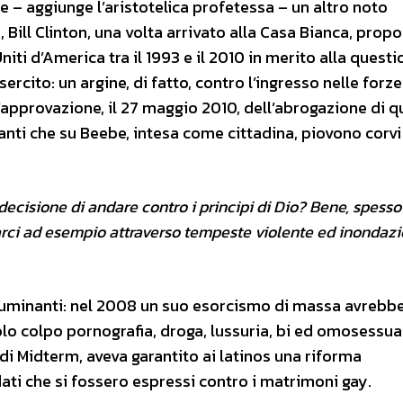
e – aggiunge l’aristotelica profetessa – un altro noto
Bill Clinton, una volta arrivato alla Casa Bianca, propo
 Uniti d’America tra il 1993 e il 2010 in merito alla quest
rcito: un argine, di fatto, contro l’ingresso nelle forz
approvazione, il 27 maggio 2010, dell’abrogazione di q
ti che su Beebe, intesa come cittadina, piovono corvi
cisione di andare contro i principi di Dio? Bene, spesso
larci ad esempio attraverso tempeste violente ed inondazi
illuminanti: nel 2008 un suo esorcismo di massa avrebb
o colpo pornografia, droga, lussuria, bi ed omosessuali
di Midterm, aveva garantito ai latinos una riforma
ati che si fossero espressi contro i matrimoni gay.