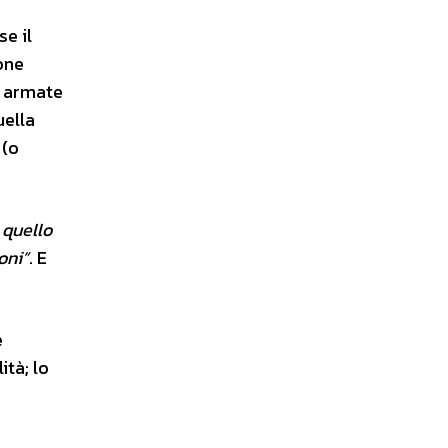
se il
ione
e armate
uella
 (o
 quello
oni”
. E
e
tà; lo