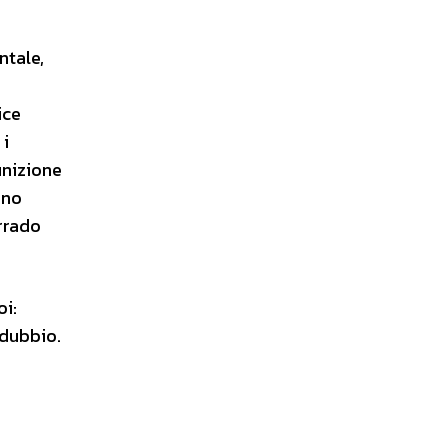
ntale,
o
ice
 i
unizione
ano
rrado
oi:
 dubbio.