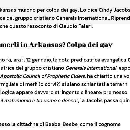
Arkansas muiono per colpa dei gay. Lo dice Cindy Jacobs
ce del gruppo cristiano Generals International. Ripren
che questo resoconto di Claudio Talari.
 merli in Arkansas? Colpa dei gay
o fa, era il 12 gennaio, la nota predicatrice evangelica
datrice del gruppo cristiano
Generals International
, esp
Apostolic Council of Prophetic Elders
, ha chiarito una vo
igliaia di merli (o corvi?) si siano schiantati a terra in
 logica appare davvero stringente e lineare: premesso
i il matrimonio è tra uomo e donna”
, la Jacobs passa quin
presso la cittadina di Beebe: Beebe, come il cognome