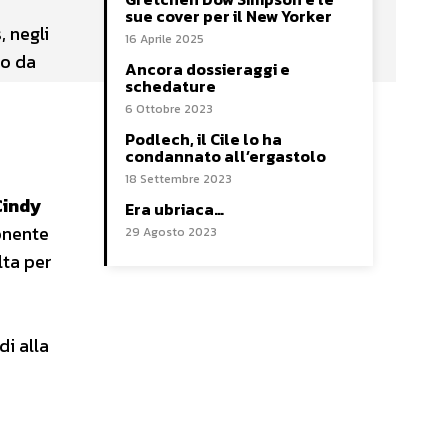
sue cover per il New Yorker
, negli
16 Aprile 2025
do da
Ancora dossieraggi e
schedature
6 Ottobre 2023
Podlech, il Cile lo ha
condannato all’ergastolo
18 Settembre 2023
Cindy
Era ubriaca…
onente
29 Agosto 2023
lta per
di alla