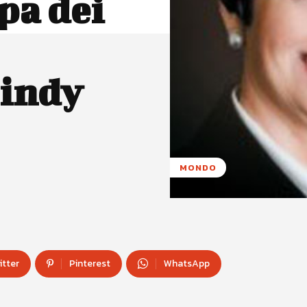
pa dei
Cindy
MONDO
itter
Pinterest
WhatsApp