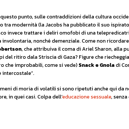
uesto punto, sulle contraddizioni della cultura occide
vio tra modernità (la Jacobs ha pubblicato il suo ispirat
co invece trattare i deliri omofobi di una telepredicatr
à involontaria, nonché demenziale. Come non ricordare
obertson
, che attribuiva il coma di Ariel Sharon, alla p
mpi del ritiro dala Striscia di Gaza? Figure che riecheggi
ltro che improbabili, come si vede)
Snack e Gnola
di Co
 intercostale”.
meni di moria di volatili si sono ripetuti anche qui da n
e, in quei casi. Colpa dell’
educazione sessuale
, senza