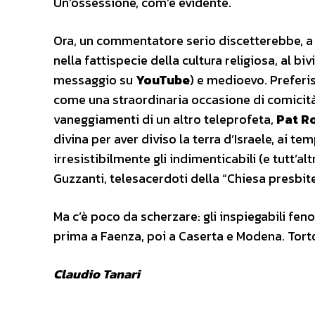
Un’ossessione, com’è evidente.
Ora, un commentatore serio discetterebbe, a q
nella fattispecie della cultura religiosa, al bi
messaggio su
YouTube
) e medioevo. Preferis
come una straordinaria occasione di comicit
vaneggiamenti di un altro teleprofeta,
Pat R
divina per aver diviso la terra d’Israele, ai te
irresistibilmente gli indimenticabili (e tutt’a
Guzzanti, telesacerdoti della “Chiesa presbite
Ma c’è poco da scherzare: gli inspiegabili feno
prima a Faenza, poi a Caserta e Modena. Tortor
Claudio Tanari