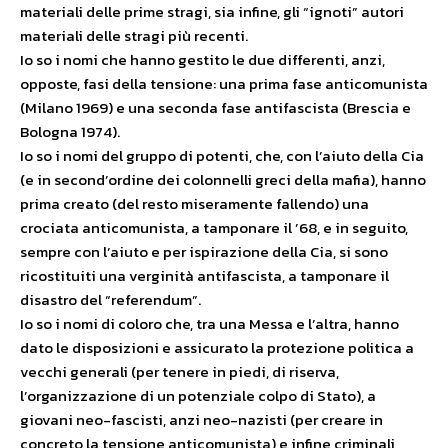
materiali delle prime stragi, sia infine, gli “ignoti” autori
materiali delle stragi più recenti.
Io so i nomi che hanno gestito le due differenti, anzi,
opposte, fasi della tensione: una prima fase anticomunista
(Milano 1969) e una seconda fase antifascista (Brescia e
Bologna 1974).
Io so i nomi del gruppo di potenti, che, con l’aiuto della Cia
(e in second’ordine dei colonnelli greci della mafia), hanno
prima creato (del resto miseramente fallendo) una
crociata anticomunista, a tamponare il ’68, e in seguito,
sempre con l’aiuto e per ispirazione della Cia, si sono
ricostituiti una verginità antifascista, a tamponare il
disastro del “referendum”.
Io so i nomi di coloro che, tra una Messa e l’altra, hanno
dato le disposizioni e assicurato la protezione politica a
vecchi generali (per tenere in piedi, di riserva,
l’organizzazione di un potenziale colpo di Stato), a
giovani neo-fascisti, anzi neo-nazisti (per creare in
concreto la tensione anticomunista) e infine criminali