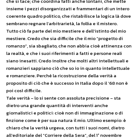
che si tace; che coordina fatti anche lontani, che mette
insieme i pezzi disorganizzati e frammentari di un intero
coerente quadro politico, che ristabilisce la logica là dove
sembrano regnare l’arbitrarietà, la follia e il mistero.
Tutto ciò fa parte del mio mestiere e dell’istinto del mio
mestiere. Credo che sia difficile che il mio “progetto di
romanzo”, sia sbagliato, che non abbia cioè attinenza con
la realtà, e che i suoi riferimenti a fatti e persone reali
siano inesatti. Credo inoltre che molti altri intellettuali e
romanzieri sappiano ciò che so io in quanto intellettuale
e romanziere. Perché la ricostruzione della verità a
proposito di ciò che è successo in Italia dopo il ’68 non è
poi così difficile.
Tale verità – lo si sente con assoluta precisione – sta
dietro una grande quantità di interventi anche
giornalistici e politici: cioè non di immaginazione o di
finzione come è per sua natura il mio. Ultimo esempio: è
chiaro che la verità urgeva, con tutti i suoi nomi, dietro
all’editoriale del “Corriere della Sera”, del 1° novembre