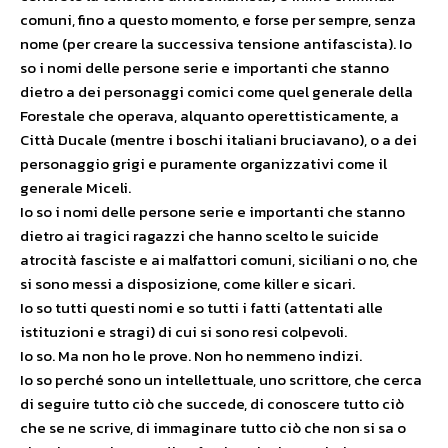
comuni, fino a questo momento, e forse per sempre, senza
nome (per creare la successiva tensione antifascista). Io
so i nomi delle persone serie e importanti che stanno
dietro a dei personaggi comici come quel generale della
Forestale che operava, alquanto operettisticamente, a
Città Ducale (mentre i boschi italiani bruciavano), o a dei
personaggio grigi e puramente organizzativi come il
generale Miceli.
Io so i nomi delle persone serie e importanti che stanno
dietro ai tragici ragazzi che hanno scelto le suicide
atrocità fasciste e ai malfattori comuni, siciliani o no, che
si sono messi a disposizione, come killer e sicari.
Io so tutti questi nomi e so tutti i fatti (attentati alle
istituzioni e stragi) di cui si sono resi colpevoli.
Io so. Ma non ho le prove. Non ho nemmeno indizi.
Io so perché sono un intellettuale, uno scrittore, che cerca
di seguire tutto ciò che succede, di conoscere tutto ciò
che se ne scrive, di immaginare tutto ciò che non si sa o