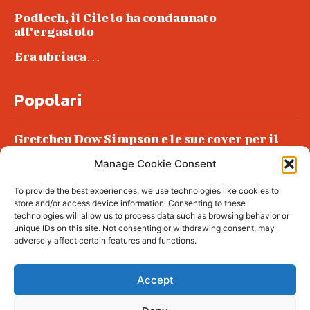
Podlech, il Cile lo ha condannato
all’ergastolo
Era ubriaca…
Popolari
Gretchen Dow Simpson e le sue cover per il
New Yorker
Manage Cookie Consent
Ancora dossieraggi e schedature
To provide the best experiences, we use technologies like cookies to
Podlech, il Cile lo ha condannato
store and/or access device information. Consenting to these
all’ergastolo
technologies will allow us to process data such as browsing behavior or
unique IDs on this site. Not consenting or withdrawing consent, may
Era ubriaca…
adversely affect certain features and functions.
Accept