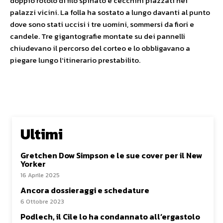
doppio rotolo di filo spinato e cecchini piazzati nei
palazzi vicini. La folla ha sostato a lungo davanti al punto
dove sono stati uccisi i tre uomini, sommersi da fiori e
candele. Tre gigantografie montate su dei pannelli
chiudevano il percorso del corteo e lo obbligavano a
piegare lungo l’itinerario prestabilito.
Ultimi
Gretchen Dow Simpson e le sue cover per il New
Yorker
16 Aprile 2025
Ancora dossieraggi e schedature
6 Ottobre 2023
Podlech, il Cile lo ha condannato all’ergastolo