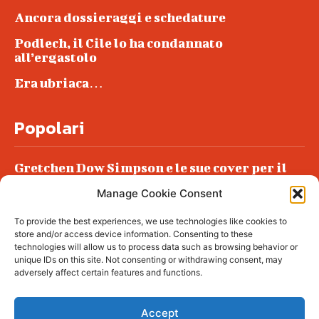
Ancora dossieraggi e schedature
Podlech, il Cile lo ha condannato
all’ergastolo
Era ubriaca…
Popolari
Gretchen Dow Simpson e le sue cover per il
New Yorker
Manage Cookie Consent
Ancora dossieraggi e schedature
To provide the best experiences, we use technologies like cookies to
Podlech, il Cile lo ha condannato
store and/or access device information. Consenting to these
all’ergastolo
technologies will allow us to process data such as browsing behavior or
unique IDs on this site. Not consenting or withdrawing consent, may
Era ubriaca…
adversely affect certain features and functions.
Accept