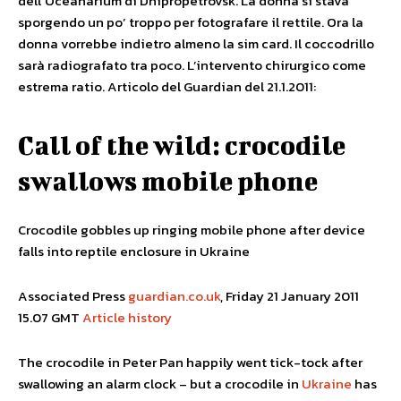
dell’Oceanarium di Dnipropetrovsk. La donna si stava
sporgendo un po’ troppo per fotografare il rettile. Ora la
donna vorrebbe indietro almeno la sim card. Il coccodrillo
sarà radiografato tra poco. L’intervento chirurgico come
estrema ratio. Articolo del Guardian del 21.1.2011:
Call of the wild: crocodile
swallows mobile phone
Crocodile gobbles up ringing mobile phone after device
falls into reptile enclosure in Ukraine
Associated Press
guardian.co.uk
, Friday 21 January 2011
15.07 GMT
Article history
The crocodile in Peter Pan happily went tick-tock after
swallowing an alarm clock – but a crocodile in
Ukraine
has