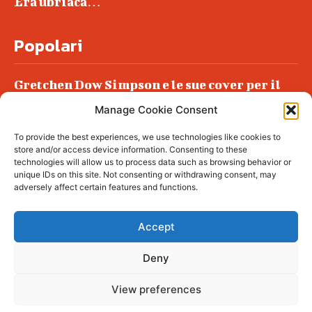
Era ubriaca…
Popolari
Gretchen Dow Simpson e le sue cover per il
New Yorker
Manage Cookie Consent
Ancora dossieraggi e schedature
To provide the best experiences, we use technologies like cookies to
Podlech, il Cile lo ha condannato
store and/or access device information. Consenting to these
all’ergastolo
technologies will allow us to process data such as browsing behavior or
unique IDs on this site. Not consenting or withdrawing consent, may
Era ubriaca…
adversely affect certain features and functions.
Accept
Deny
© tagDiv - All rights reserved. Made with
Newspaper Theme. Center Magazine is our
complete News Portal about living, lifestyle,
View preferences
fashion and wellness. Take your time and
immerse yourself in this amazing