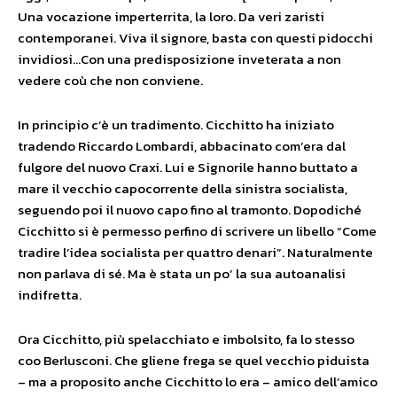
Una vocazione imperterrita, la loro. Da veri zaristi
contemporanei. Viva il signore, basta con questi pidocchi
invidiosi…Con una predisposizione inveterata a non
vedere coù che non conviene.
In principio c’è un tradimento. Cicchitto ha iniziato
tradendo Riccardo Lombardi, abbacinato com’era dal
fulgore del nuovo Craxi. Lui e Signorile hanno buttato a
mare il vecchio capocorrente della sinistra socialista,
seguendo poi il nuovo capo fino al tramonto. Dopodiché
Cicchitto si è permesso perfino di scrivere un libello “Come
tradire l’idea socialista per quattro denari”. Naturalmente
non parlava di sé. Ma è stata un po’ la sua autoanalisi
indifretta.
Ora Cicchitto, più spelacchiato e imbolsito, fa lo stesso
coo Berlusconi. Che gliene frega se quel vecchio piduista
– ma a proposito anche Cicchitto lo era – amico dell’amico