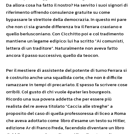
Da allora cosa ha fatto il nostro? Ha servito i suoi signori di
riferimento offrendo consulenze gratuite su come
bypassare le strettoie della democrazia. In questo mi pare
che non ci sia grande differenza tra il Ferrara craxiano e
quello berlusconiano. Con Cicchitto poi e col tradimento
mantiene un legame edipico: lui ha scritto “Ai comunisti,
lettera di un traditore”. Naturalmente non aveva fatto
ancora il passo successivo, quello da teocon.
Per il mestiere di assistente del potente di turno Ferrara si
è costruito anche una squallida corte, che non è difficile
ramazzare in tempi di precariato. E spesso fa scrivere cose
orribili. Col gusto di chi vuole épater les bourgeois.
Ricordo una sua povera addetta che per essere più
realista del re aveva titolato “Caccia alle streghe” a
proposito del caso di quella professoressa di liceo a Roma
che aveva adottato come libro d’esame un testo su Hitler,
edizione Ar di Franco Freda, facendolo diventare un libro