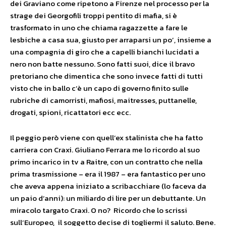
dei Graviano come ripetono a Firenze nel processo per la
strage dei Georgofili troppi pentito di mafia, si è
trasformato in uno che chiama ragazzette a fare le
lesbiche a casa sua, giusto per arraparsi un po’, insieme a
una compagnia di giro che a capelli bianchi lucidati a
nero non batte nessuno. Sono fatti suoi, dice il bravo
pretoriano che dimentica che sono invece fatti di tutti
visto che in ballo c’è un capo di governo finito sulle
rubriche di camorristi, mafiosi, maitresses, puttanelle,
drogati, spioni, ricattatori ecc ecc.
Il peggio però viene con quell’ex stalinista che ha fatto
carriera con Craxi. Giuliano Ferrara me lo ricordo al suo
primo incarico in tv a Raitre, con un contratto che nella
prima trasmissione – era il 1987 – era fantastico per uno
che aveva appena iniziato a scribacchiare (lo faceva da
un paio d’anni): un miliardo di lire per un debuttante. Un
miracolo targato Craxi. O no? Ricordo che lo scrissi
sull’Europeo, il soggetto decise di togliermi il saluto. Bene.