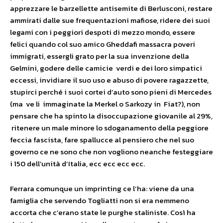
apprezzare le barzellette antisemite di Berlusconi, restare
ammirati dalle sue frequentazioni mafiose, ridere dei suoi
legami con i peggiori despoti di mezzo mondo, essere
felici quando col suo amico Gheddafi massacra poveri
immigrati, essergli grato per la sua invenzione della
Gelmini, godere delle camicie verdi e dei loro simpatici
eccessi, invidiare il suo uso e abuso di povere ragazzette,
stupirci perché i suoi cortei d’auto sono pieni di Mercedes
(ma ve li immaginate la Merkel o Sarkozy in Fiat?), non
pensare che ha spinto la disoccupazione giovanile al 29%,
ritenere un male minore lo sdoganamento della peggiore
feccia fascista, fare spallucce al pensiero che nel suo
governo ce ne sono che non vogliono neanche festeggiare
i 150 dell’unità d’Italia, ecc ecc ecc ecc.
Ferrara comunque un imprinting ce l’ha: viene da una
famiglia che servendo Togliatti non si era nemmeno
accorta che c’erano state le purghe staliniste. Così ha