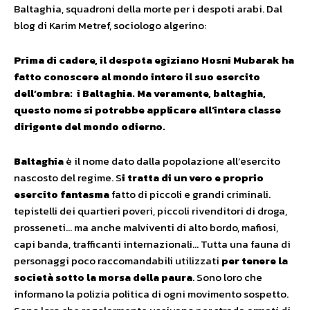
Baltaghia, squadroni della morte per i despoti arabi. Dal
blog di Karim Metref, sociologo algerino:
Prima di cadere, il despota egiziano Hosni Mubarak ha
fatto conoscere al mondo intero il suo esercito
dell’ombra: i Baltaghia. Ma veramente, baltaghia,
questo nome si potrebbe applicare all’intera classe
dirigente del mondo odierno.
Baltaghia
è il nome dato dalla popolazione all’esercito
nascosto del regime. S
i tratta di un vero e proprio
esercito fantasma
fatto di piccoli e grandi criminali.
tepistelli dei quartieri poveri, piccoli rivenditori di droga,
prosseneti… ma anche malviventi di alto bordo, mafiosi,
capi banda, trafficanti internazionali… Tutta una fauna di
personaggi poco raccomandabili utilizzati
per tenere la
società sotto la morsa della paura
. Sono loro che
informano la polizia politica di ogni movimento sospetto.