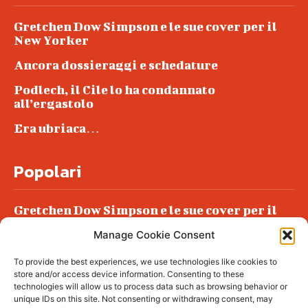
Gretchen Dow Simpson e le sue cover per il
New Yorker
Ancora dossieraggi e schedature
Podlech, il Cile lo ha condannato
all’ergastolo
Era ubriaca…
Popolari
Gretchen Dow Simpson e le sue cover per il
New Yorker
Manage Cookie Consent
Ancora dossieraggi e schedature
To provide the best experiences, we use technologies like cookies to
Podlech, il Cile lo ha condannato
store and/or access device information. Consenting to these
all’ergastolo
technologies will allow us to process data such as browsing behavior or
unique IDs on this site. Not consenting or withdrawing consent, may