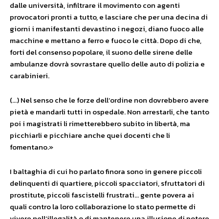
dalle università, infiltrare il movimento con agenti
provocatori pronti a tutto, e lasciare che per una decina di
giorni i manifestanti devastino i negozi, diano fuoco alle
macchine e mettano a ferro e fuoco le città. Dopo di che,
forti del consenso popolare, il suono delle sirene delle
ambulanze dovrà sovrastare quello delle auto di polizia e
carabinieri.
(…) Nel senso che le forze dell’ordine non dovrebbero avere
pietà e mandarli tutti in ospedale. Non arrestarli, che tanto
poi i magistrati li rimetterebbero subito in libertà, ma
picchiarli e picchiare anche quei docenti che li
fomentano.»
I baltaghia di cui ho parlato finora sono in genere piccoli
delinquenti di quartiere, piccoli spacciatori, sfruttatori di
prostitute, piccoli fascistelli frustrati… gente povera ai
quali contro la loro collaborazione lo stato permette di
vivere nell’illegalità o di mantenere una illusione di potere