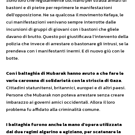
Sono loro che regolarmente uscivano per strada armati di
bastoni e di pietre per reprimere le manifestazioni
dell’opposizione. Ne sa qualcosa il movimento Kefaya, le
cui manifestazioni venivano sempre interrotte dalle
incursioni di gruppi di giovani con i bastoni che gliele
davano di brutto. Questo poi giustificava l’intervento della
polizia che invece di arrestare o bastonare gli intrusi, se la
prendeva con i manifestanti inermi. E di nuovo giù con le
botte.
Con i baltaghia di Mubarak hanno avuto a che fare le
varie carovane di solidarietà con la striscia di Gaza
.
Cittadini statunitensi, britannici, europei e di altri paesi.
Persone che Mubarak non poteva arrestare senza creare
imbarazzo ai governi amici occidentali. Allora il loro
problema fu affidato alla criminalità comune.
I baltaghia furono anche la mano d’opera utilizzata
dai due regimi algerino e egiziano, per scatenare la