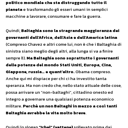
politico mondiale che sta distruggendo tutto il
pianeta
e trasformando gli esseri umani in semplici
macchine a lavorare, consumare e fare la guerra.
Quindi,
Baltaghia sono la stragrande maggioranza dei
governanti dell’Africa, dell’Asia e dell’America latina
(Compreso Chavez e altri come lui, non è che i Baltaghia di
sinistra siano meglio degli altri, alla lunga si va a finire
sempre lì).
Ma Baltaghia sono soprattutto i governanti
delle potenze del mondo Stati Uniti, Europa, Cina,
Giappone, russia… e quant’altro.
Obama compreso.
Anche qui mi dispiace per chi ci ha investito tanta
speranza. Ma non credo che, nello stato attuale delle cose,
possa arrivare un “non-baltaghi”, cittadino onesto ed
integro a governare una qualsiasi potenza economico
militare.
Perchè un non Baltaghi in mezzo a così tanti
Baltaghia avrebbe la vita molto breve
.
Quindi lo slogan
“Irhal” (vattene)
sollevato prima dai