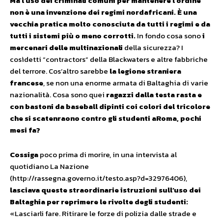
Ma l’uso dei criminali comuni per mantenere l’ordine
non è una invenzione dei regimi nordafricani. È una
vecchia pratica molto conosciuta da tutti i regimi e da
tutti i sistemi più o meno corrotti.
In fondo cosa sono
i
mercenari delle multinazionali
della sicurezza? I
cosìdetti “contractors” della Blackwaters e altre fabbriche
del terrore. Cos’altro sarebbe
la legione straniera
francese
, se non una enorme armata di Baltaghia di varie
nazionalità. Cosa sono quei
ragazzi dalla testa rasta e
con bastoni da baseball dipinti coi colori del tricolore
che si scatenraono contro gli studenti aRoma, pochi
mesi fa?
Cossiga
poco prima di morire, in una intervista al
quotidiano La Nazione
(http://rassegna.governo.it/testo.asp?d=32976406),
lasciava queste straordinarie istruzioni sull’uso dei
Baltaghia per reprimere le rivolte degli studenti:
«Lasciarli fare. Ritirare le forze di polizia dalle strade e