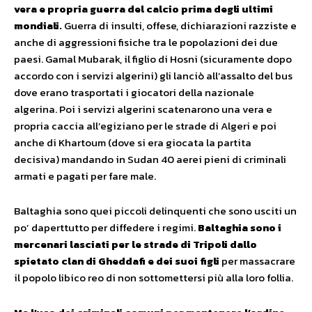
vera e propria guerra
del calcio
prima degli ultimi
mondiali.
Guerra di insulti, offese, dichiarazioni razziste e
anche di aggressioni fisiche tra le popolazioni dei due
paesi. Gamal Mubarak, il figlio di Hosni (sicuramente dopo
accordo con i servizi algerini) gli lanciò all’assalto del bus
dove erano trasportati i giocatori della nazionale
algerina. Poi i servizi algerini scatenarono una vera e
propria caccia all’egiziano per le strade di Algeri e poi
anche di Khartoum (dove si era giocata la partita
decisiva) mandando in Sudan 40 aerei pieni di criminali
armati e pagati per fare male.
Baltaghia sono quei piccoli delinquenti che sono usciti un
po’ daperttutto per diffedere i regimi.
Baltaghia sono i
mercenari lasciati per le strade di Tripoli dallo
spietato clan di Gheddafi e dei suoi figli
per massacrare
il popolo libico reo di non sottomettersi più alla loro follia.