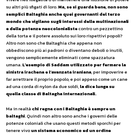
su altri più sfigati di loro.
Ma, se si guarda bene, non sono
semplici Baltaghia anche quei governanti del terzo
mondo che vigilano sugli interessi delle multinazionali
e delle potenze neocolonialiste
contro un pezzettino
della torta e il potere assoluto sui loro rispettivi popoli?
Altro non sono che Baltaghia che appena non
obbediscono più ai padroni o diventano deboli o inutili,
vengono semplicemente eliminati come spazzatura
umana.
L’esempio di Saddam utilizzato per fermare la
sinistra irachena e l’avanzata iraniana
, per impoverire e
far arrettrare il proprio popolo, e poi appeso come un cane
ad una corda di nylon da due soldi,
la dice lunga su
quella classe di Baltagha internazionali.
Ma in realtà
chi regna con i Baltaghia è sempre un
baltaghi
. Quindi non altro sono anche i governi delle
potenze coloniali che usano questi metodi sporchi per
tenere vivo
un sistema economico ed un ordine