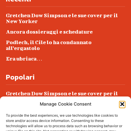
Gretchen Dow Simpson e le sue cover per il
New Yorker
Ancora dossieraggi e schedature
Podlech, il Cile lo ha condannato
all’ergastolo
Era ubriaca…
Popolari
Gretchen Dow Simpson e le sue cover per il
New Yorker
Manage Cookie Consent
Ancora dossieraggi e schedature
To provide the best experiences, we use technologies like cookies to
Podlech, il Cile lo ha condannato
store and/or access device information. Consenting to these
all’ergastolo
technologies will allow us to process data such as browsing behavior or