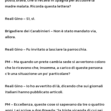
posto, brava, che si recava in Spagna per accudire la
madre malata. Ricorda questa lettera?
Reali Gino – Sì, sì.
Brigadiere dei Carabinieri – Non è stato mandato via,
allora.
Reali Gino – Fu invitato a lasciare la parrocchia.
PM – Ma quando un prete cambia sede si avvertono coloro
che lo ricevono che, insomma, a carico di queste persona
c’è una situazione un po’ particolare?
Reali Gino – Io ho avvertito di là, dicendo che sui giornali
italiani hanno pubblicato articoli.
PM – Eccellenza, queste cose si sapevano da tre o quattro
anni. Lei scrive a don Poveda: “la triste vicenda di cui sei