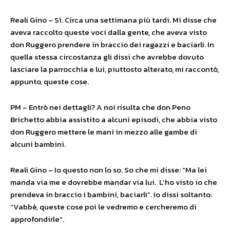
Reali Gino – Sì. Circa una settimana più tardi. Mi disse che
aveva raccolto queste voci dalla gente, che aveva visto
don Ruggero prendere in braccio dei ragazzi e baciarli. In
quella stessa circostanza gli dissi che avrebbe dovuto
lasciare la parrocchia e lui, piuttosto alterato, mi raccontò,
appunto, queste cose.
PM – Entrò nei dettagli? A noi risulta che don Peno
Brichetto abbia assistito a alcuni episodi, che abbia visto
don Ruggero mettere le mani in mezzo alle gambe di
alcuni bambini.
Reali Gino – Io questo non lo so. So che mi disse: “Ma lei
manda via me e dovrebbe mandar via lui. L’ho visto io che
prendeva in braccio i bambini, baciarli”. Io dissi soltanto:
“Vabbè, queste cose poi le vedremo e cercheremo di
approfondirle”.