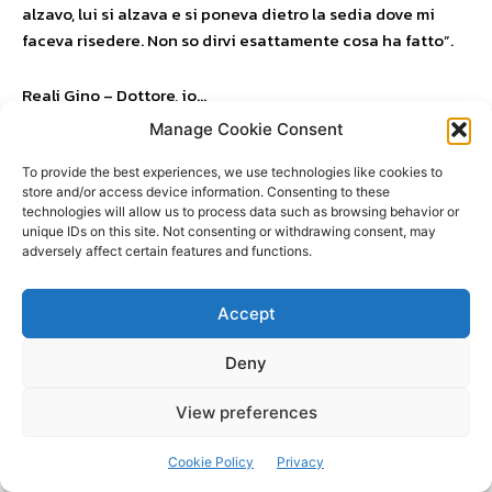
alzavo, lui si alzava e si poneva dietro la sedia dove mi
faceva risedere. Non so dirvi esattamente cosa ha fatto”.
Reali Gino – Dottore, io…
Manage Cookie Consent
PM – “Pezzo di culo, vieni stasera, prendi la tua bici e
To provide the best experiences, we use technologies like cookies to
quando arrivi suona al cancello”. Questo è un sms inviato
store and/or access device information. Consenting to these
a un bambino. Un altro? “XXXX, sono don Josè. Mi
technologies will allow us to process data such as browsing behavior or
raccomando, alla parrocchia. Ciao culetto d’oro”. Certo,
unique IDs on this site. Not consenting or withdrawing consent, may
adversely affect certain features and functions.
possono essere menzogne.
Reali Gino – Non sto dicendo che sono menzogne. Quello
Accept
che è stato riferito a me non sono certamente queste cose
qui.
Deny
View preferences
PM – Non ne dubito, non ne dubito.
Cookie Policy
Privacy
Reali Gino – Francamente rimango molto perplesso.