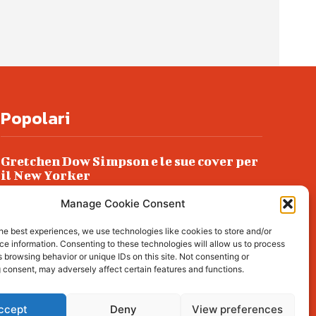
Popolari
Gretchen Dow Simpson e le sue cover per
il New Yorker
Ancora dossieraggi e schedature
Manage Cookie Consent
Podlech, il Cile lo ha condannato
he best experiences, we use technologies like cookies to store and/or
all’ergastolo
e information. Consenting to these technologies will allow us to process
 browsing behavior or unique IDs on this site. Not consenting or
Era ubriaca…
 consent, may adversely affect certain features and functions.
ccept
Deny
View preferences