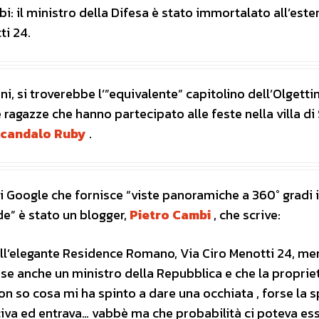
: il ministro della Difesa è stato immortalato all’este
ti 24.
, si troverebbe l’”equivalente” capitolino dell’Olgettina
ragazze che hanno partecipato alle feste nella villa di 
scandalo Ruby
.
di Google che fornisce “viste panoramiche a 360° gradi 
de” è stato un blogger,
Pietro Cambi
, che scrive:
dell’elegante Residence Romano, Via Ciro Menotti 24, me
sse anche un ministro della Repubblica e che la propriet
 Non so cosa mi ha spinto a dare una occhiata , forse la 
iva ed entrava… vabbè ma che probabilità ci poteva es