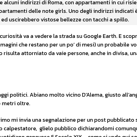
e alcuni indirizzi di Roma, con appartamenti in cui ris
partamenti delle note girls. Uno degli indirizzi indicati 
ed uscirebbero vistose bellezze con tacchi a spillo.
 curiosità va a vedere la strada su Google Earth. E scop
magini che restano per un po’ di mesi) un probabile vo
 risulta attorniato da vaie persone, anche in divisa, un
i politici. Abiano molto vicino D’Alema, giusto all’an
 metri oltre.
simo mi invia una segnalazione per un post pubblicato 
stro calpestatore, glielo pubblico dichiarandomi comunq
quotidiano genovese Il Secolo XIX – come si vede qui so