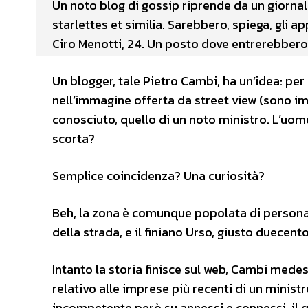
Un noto blog di gossip riprende da un giornal
starlettes et similia. Sarebbero, spiega, gli ap
Ciro Menotti, 24. Un posto dove entrerebbero 
Un blogger, tale Pietro Cambi, ha un’idea: per
nell’immagine offerta da street view (sono im
conosciuto, quello di un noto ministro. L’uomo
scorta?
Semplice coincidenza? Una curiosità?
Beh, la zona è comunque popolata di personagg
della strada, e il finiano Urso, giusto duecento
Intanto la storia finisce sul web, Cambi mede
relativo alle imprese più recenti di un mini
incompetente però su annessi e connessi, il 