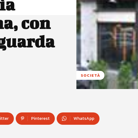
ia
a, con
 guarda
SOCIETÀ
itter
Pinterest
WhatsApp