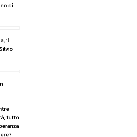
rno di
, il
Silvio
in
ntre
à, tutto
speranza
sere?