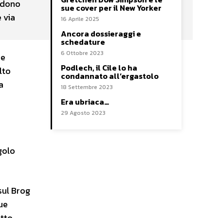
iedono
sue cover per il New Yorker
è via
16 Aprile 2025
Ancora dossieraggi e
schedature
6 Ottobre 2023
re
Podlech, il Cile lo ha
lto
condannato all’ergastolo
a
18 Settembre 2023
Era ubriaca…
29 Agosto 2023
golo
sul Brog
ue
tto –