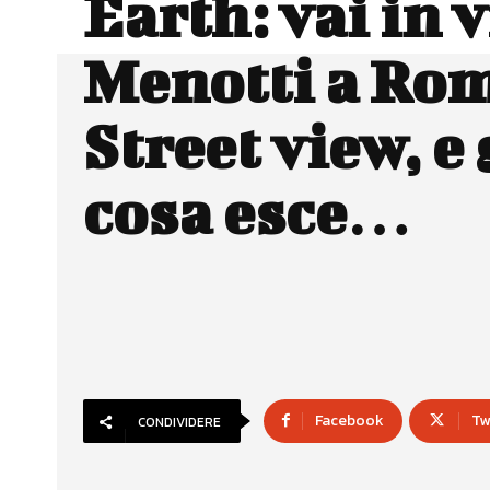
Earth: vai in v
Menotti a Rom
Street view, e
cosa esce…
Facebook
Tw
CONDIVIDERE