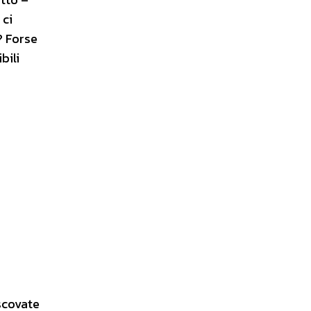
 ci
? Forse
bili
scovate