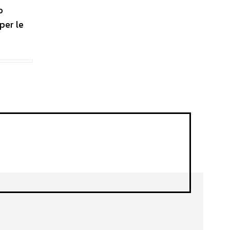
o
per le