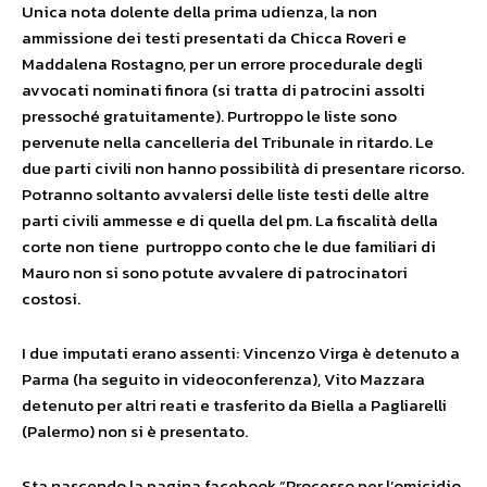
Unica nota dolente della prima udienza, la non
ammissione dei testi presentati da Chicca Roveri e
Maddalena Rostagno, per un errore procedurale degli
avvocati nominati finora (si tratta di patrocini assolti
pressoché gratuitamente). Purtroppo le liste sono
pervenute nella cancelleria del Tribunale in ritardo. Le
due parti civili non hanno possibilità di presentare ricorso.
Potranno soltanto avvalersi delle liste testi delle altre
parti civili ammesse e di quella del pm. La fiscalità della
corte non tiene purtroppo conto che le due familiari di
Mauro non si sono potute avvalere di patrocinatori
costosi.
I due imputati erano assenti: Vincenzo Virga è detenuto a
Parma (ha seguito in videoconferenza), Vito Mazzara
detenuto per altri reati e trasferito da Biella a Pagliarelli
(Palermo) non si è presentato.
Sta nascendo la pagina facebook “Processo per l’omicidio