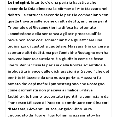
Le indagini.
Intanto c’è una perizia balistica che
secondo la Dda dimostra la «firma» di Vito Mazzara nel
delitto. Le cartucce secondo le perizie combaciano con
quelle trovate sulle scene di altri delitti, anche se per il
Tribunale del Riesame (ieri la difesa ha ottenuto
l’ammissione della sentenza agli atti processuali) le
prove non sono così schiaccianti da giustificare una
ordinanza di custodia cautelare. Mazzara è in carcere a
scontare altri delitti, ma per l’omicidio Rostagno non ha
provvedimento cautelare, è a giudizio come se fosse
libero. Per l’accusa la perizia della Polizia scientifica è
irrobustita invece dalle dichiarazioni più specifiche del
pentito Milazzo e da una nuova perizia. Mazzara fu
armato dai capi mafia: i pm sostengono che Rostagno
come giornalista non piaceva ai mafiosi, «dava
fastidio», lo hanno raccontato i pentiti a cominciare da
Francesco Milazzo di Paceco, a continuare con Sinacori,
di Mazara, Giovanni Brusca, Angelo Siino. «Era
circondato dai lupi e i lupi lo hanno azzannato» ha