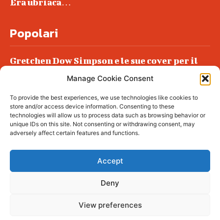
Era ubriaca…
Popolari
Gretchen Dow Simpson e le sue cover per il
New Yorker
Manage Cookie Consent
Ancora dossieraggi e schedature
To provide the best experiences, we use technologies like cookies to
Podlech, il Cile lo ha condannato
store and/or access device information. Consenting to these
all’ergastolo
technologies will allow us to process data such as browsing behavior or
unique IDs on this site. Not consenting or withdrawing consent, may
Era ubriaca…
adversely affect certain features and functions.
Accept
Deny
© tagDiv - All rights reserved. Made with
Newspaper Theme. Center Magazine is our
complete News Portal about living, lifestyle,
View preferences
fashion and wellness. Take your time and
immerse yourself in this amazing