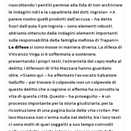
riascoltando i pentiti permise alla Dda di non archiviare
le indagini ndr) e la caparbietà del dott. Ingroia». «A
parere nostro quelli prodotti dall’accusa – ha detto
fuori dall’aula il pm Ingroia – sono elementi robusti,
abbiamo ottenuto dalle indagini elementi importanti
sulle responsabilità della famiglia mafiosa di Trapani».
Le difese
si sono mosse in maniera diversa. La difesa di
Vincenzo Virga si è soffermata a sostenere,
presentando i propri testi, l’estranietà del capo mafia al
delitto, i difensori di Vito Mazzara hanno guardato
oltre. «Siamo qui – ha affermato l’avvocato Salvatore
Galluffo – per trovare il colpevole non un colpevole di
questo delitto che a ragione si afferma ha sconvolto la
vita di questa città. Questo – ha proseguito – è un
processo importante per la storia giudiziaria, per la
ricostruzione di una pagina buia della vita civile». Per
loro Mazzara non c’entra nulla nel delitto, tra i loro testi
ci sono molti di quei soggetti a suo tempo coinvolti