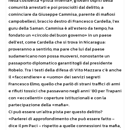
nella cosidetta «pista interna», giovani ospiti della
comunità arrestati e poi prosciolti dal delitto, a
cominciare da Giuseppe Cammisa, parente di mafiosi
campobellesi, braccio destro di Francesco Cardella, l’ex
guru della Saman. Cammisa è all’estero da tempo, ha
fondato un «circolo del buon governo» in un paese
dell’est, come Cardella che si trova in Nicaragua:
proveranno a sentirlo, ma pare che lui dal paese
sudamericano non possa muoversi, nonostante un
passaporto diplomatico garantitogli dal presidente
Robelo. Tra i testi della difesa di Vito Mazzara c’è anche
il «faccendiere» e «uomo» dei servizi segreti
Francesco Elmo, quello che parlò di strani traffici di armi
e rifiuti tossici che passavano negli anni ’80 per Trapani
con «eccellenti» coperture istituzionali e con la
partecipazione della «mafia».
Ci può essere un’altra pista per questo delitto?
«Parlerei di approfondimento che può essere fatto –
dice il pm Paci – rispetto a quelle connessioni tra mafia,