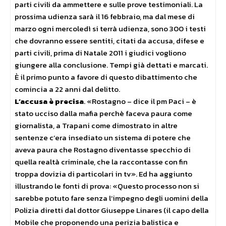
parti civili da ammettere e sulle prove testimoniali. La
prossima udienza sarà il 16 febbraio, ma dal mese di
marzo ogni mercoledì si terrà udienza, sono 300 i testi
che dovranno essere sentiti, citati da accusa, difese e
parti civili, prima di Natale 2011 i giudici vogliono
giungere alla conclusione. Tempi già dettati e marcati.
È il primo punto a favore di questo dibattimento che
comincia a 22 anni dal delitto.
L’accusa è precisa
. «Rostagno – dice il pm Paci – è
stato ucciso dalla mafia perchè faceva paura come
giornalista, a Trapani come dimostrato in altre
sentenze c’era insediato un sistema di potere che
aveva paura che Rostagno diventasse specchio di
quella realtà criminale, che la raccontasse con fin
troppa dovizia di particolari in tv». Ed ha aggiunto
illustrando le fonti di prova: «Questo processo non si
sarebbe potuto fare senza l’impegno degli uomini della
Polizia diretti dal dottor Giuseppe Linares (il capo della
Mobile che proponendo una perizia balistica e