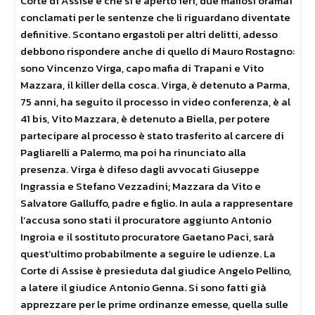
Corte di Assise e che si è aperto ieri, due mafiosi oramai
conclamati per le sentenze che li riguardano diventate
definitive. Scontano ergastoli per altri delitti, adesso
debbono rispondere anche di quello di Mauro Rostagno:
sono Vincenzo Virga, capo mafia di Trapani e Vito
Mazzara, il killer della cosca. Virga, è detenuto a Parma,
75 anni, ha seguito il processo in video conferenza, è al
41 bis, Vito Mazzara, è detenuto a Biella, per potere
partecipare al processo è stato trasferito al carcere di
Pagliarelli a Palermo, ma poi ha rinunciato alla
presenza. Virga è difeso dagli avvocati Giuseppe
Ingrassia e Stefano Vezzadini; Mazzara da Vito e
Salvatore Galluffo, padre e figlio. In aula a rappresentare
l’accusa sono stati il procuratore aggiunto Antonio
Ingroia e il sostituto procuratore Gaetano Paci, sarà
quest’ultimo probabilmente a seguire le udienze. La
Corte di Assise è presieduta dal giudice Angelo Pellino,
a latere il giudice Antonio Genna. Si sono fatti già
apprezzare per le prime ordinanze emesse, quella sulle