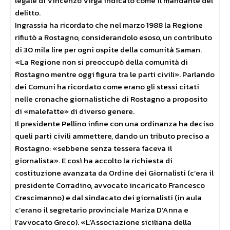
legale di Vincenzo Virga indicato come il mandante del
delitto.
Ingrassia ha ricordato che nel marzo 1988 la Regione
rifiutò a Rostagno, considerandolo esoso, un contributo
di 30 mila lire per ogni ospite della comunità Saman.
«La Regione non si preoccupò della comunità di
Rostagno mentre oggi figura tra le parti civili». Parlando
dei Comuni ha ricordato come erano gli stessi citati
nelle cronache giornalistiche di Rostagno a proposito
di «malefatte» di diverso genere.
Il presidente Pellino infine con una ordinanza ha deciso
queli parti civili ammettere, dando un tributo preciso a
Rostagno: «sebbene senza tessera faceva il
giornalista». E così ha accolto la richiesta di
costituzione avanzata da Ordine dei Giornalisti (c’era il
presidente Corradino, avvocato incaricato Francesco
Crescimanno) e dal sindacato dei giornalisti (in aula
c’erano il segretario provinciale Mariza D’Anna e
l’avvocato Greco). «L’Associazione siciliana della