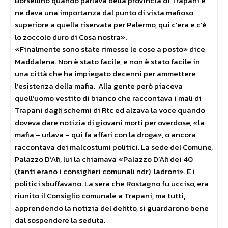
Borsellino quando parlava della provincia di Trapani e
ne dava una importanza dal punto di vista mafioso
superiore a quella riservata per Palermo, qui c’era e c’è
lo zoccolo duro di Cosa nostra».
«Finalmente sono state rimesse le cose a posto» dice
Maddalena. Non è stato facile, e non è stato facile in
una città che ha impiegato decenni per ammettere
l’esistenza della mafia. Alla gente però piaceva
quell’uomo vestito di bianco che raccontava i mali di
Trapani dagli schermi di Rtc ed alzava la voce quando
doveva dare notizia di giovani morti per overdose, «la
mafia – urlava – qui fa affari con la droga», o ancora
raccontava dei malcostumi politici. La sede del Comune,
Palazzo D’Alì, lui la chiamava «Palazzo D’Alì dei 40
(tanti erano i consiglieri comunali ndr) ladroni». E i
politici sbuffavano. La sera che Rostagno fu ucciso, era
riunito il Consiglio comunale a Trapani, ma tutti,
apprendendo la notizia del delitto, si guardarono bene
dal sospendere la seduta.