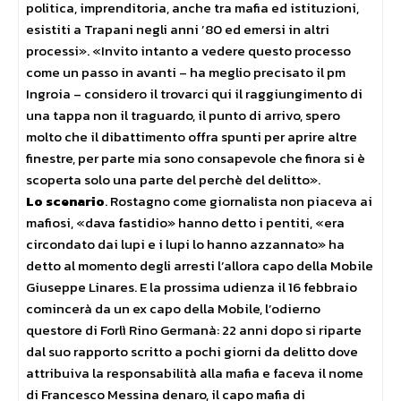
politica, imprenditoria, anche tra mafia ed istituzioni,
esistiti a Trapani negli anni ’80 ed emersi in altri
processi». «Invito intanto a vedere questo processo
come un passo in avanti – ha meglio precisato il pm
Ingroia – considero il trovarci qui il raggiungimento di
una tappa non il traguardo, il punto di arrivo, spero
molto che il dibattimento offra spunti per aprire altre
finestre, per parte mia sono consapevole che finora si è
scoperta solo una parte del perchè del delitto».
Lo scenario
. Rostagno come giornalista non piaceva ai
mafiosi, «dava fastidio» hanno detto i pentiti, «era
circondato dai lupi e i lupi lo hanno azzannato» ha
detto al momento degli arresti l’allora capo della Mobile
Giuseppe Linares. E la prossima udienza il 16 febbraio
comincerà da un ex capo della Mobile, l’odierno
questore di Forlì Rino Germanà: 22 anni dopo si riparte
dal suo rapporto scritto a pochi giorni da delitto dove
attribuiva la responsabilità alla mafia e faceva il nome
di Francesco Messina denaro, il capo mafia di