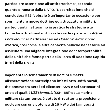
particolare attenzione all’antiterrorismo”, secondo
quanto diramato dalla NATO. “L’esercitazione che si
concluderà il 18 febbraio è un’importante occasione per
sperimentare nuove dottrine ed attrezzature militari. I
partecipanti metteranno in pratica le strategie e le
tecniche attualmente utilizzate con le operazioni
Active
Endevaour
nel Mediterraneo ed
Ocean Shield
in Corno
d’Africa, così come le altre capacità belliche necessarie ad
assicurare una migliore integrazione ed interoperabilità
delle unità che fanno parte della Forza di Reazione Rapida
(NRF) della NATO”.
Imponente lo schieramento di uomini e mezzi:
all’esercitazione partecipano infatti otto unità navali,
diciannove tra aerei ed elicotteri ASW e sei sottomarini,
uno dei quali, l’
USS Memphis
(SSN-691) della marina
militare statunitense, è dotato di reattori a propulsione
nucleare con una potenza di 26 MW e dei famigerati