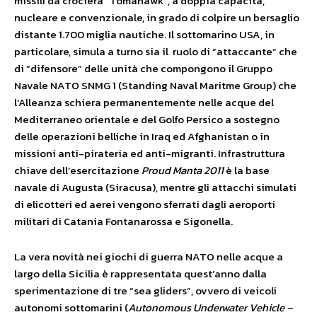
missili da crociera “Tomahawk”, a doppia capacità,
nucleare e convenzionale, in grado di colpire un bersaglio
distante 1.700 miglia nautiche. Il sottomarino USA, in
particolare, simula a turno sia il ruolo di “attaccante” che
di “difensore” delle unità che compongono il Gruppo
Navale NATO SNMG 1 (Standing Naval Maritme Group) che
l’Alleanza schiera permanentemente nelle acque del
Mediterraneo orientale e del Golfo Persico a sostegno
delle operazioni belliche in Iraq ed Afghanistan o in
missioni anti-pirateria ed anti-migranti. Infrastruttura
chiave dell’esercitazione
Proud Manta 2011
è la base
navale di Augusta (Siracusa), mentre gli attacchi simulati
di elicotteri ed aerei vengono sferrati dagli aeroporti
militari di Catania Fontanarossa e Sigonella.
La vera novità nei giochi di guerra NATO nelle acque a
largo della Sicilia è rappresentata quest’anno dalla
sperimentazione di tre “sea gliders”, ovvero di veicoli
autonomi sottomarini (
Autonomous Underwater Vehicle –