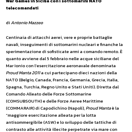
War Games in Sicilia con i sottomarini NATO
telecomandati
di
Antonio Mazzeo
Centinaia di attacchi aerei, vere e proprie battaglie
navali, inseguimenti di sottomarini nucleari e finanche la
sperimentazione di sofisticate armi a comando remoto. È
quanto avviene dal 5 febbraio nelle acque siciliane del
Mar Ionio con l’esercitazione aeronavale denominata
Proud Manta 2011
a cui partecipano dieci nazioni della
NATO (Belgio, Canada, Francia, Germania, Grecia, Italia,
Spagna, Turchia, Regno Unito e Stati Uniti). Diretta dal
Comando Alleato delle Forze Sottomarine
(COMSUBSOUTH) e delle Forze Aeree Marittime
(COMMARAIR) di Capodichino (Napoli),
Proud Manta
è la
“maggiore esercitazione alleata per la lotta
antisommergibile (ASW) e lo sviluppo delle tattiche di
contrasto alle attività illecite perpetrate via mare con