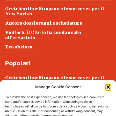
Gretchen Dow Simpson e le sue cover per il
New Yorker
Ancora dossieraggi e schedature
Podlech, il Cile lo ha condannato
all’ergastolo
Era ubriaca…
Popolari
Gretchen Dow Simpson e le sue cover per il
New Yorker
Manage Cookie Consent
Ancora dossieraggi e schedature
To provide the best experiences, we use technologies like cookies to
Podlech, il Cile lo ha condannato
store and/or access device information. Consenting to these
all’ergastolo
technologies will allow us to process data such as browsing behavior or
unique IDs on this site. Not consenting or withdrawing consent, may
Era ubriaca…
adversely affect certain features and functions.