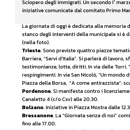
Sciopero degli immigrati. Un secondo I° marzo.
iniziative comunicate dal comitato Primo Mar
La giornata di oggi è dedicata alla memoria
stanco degli interventi della municipale si è
(nella foto).
Trieste
. Sono previste quattro piazze tematic
Barriera, “Servi d’Italia”. Si parlerà di lavoro
testimonianze, lotte, diritti. In via delle Torri
respingimenti. In via San Nicolò, “Un mondo di ri
Piazza della Borsa, “A come antirazzista”: scuo
Pordenone
. Si manifesta contro i licenziament
Canaletto 4 (c/o Csv) alle 20.30.
Bolzano
. Iniziative in Piazza Mostra dalle 12.3
Bressanone
. La “Giornata senza di noi” com
fino alle 17.00.