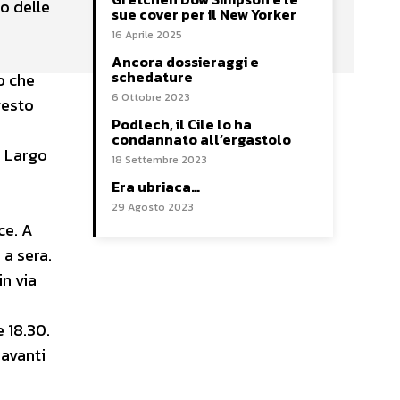
co delle
sue cover per il New Yorker
16 Aprile 2025
Ancora dossieraggi e
schedature
o che
6 Ottobre 2023
gesto
Podlech, il Cile lo ha
condannato all’ergastolo
a Largo
18 Settembre 2023
Era ubriaca…
29 Agosto 2023
ce. A
 a sera.
in via
e 18.30.
 avanti