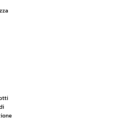
azza
otti
di
zione