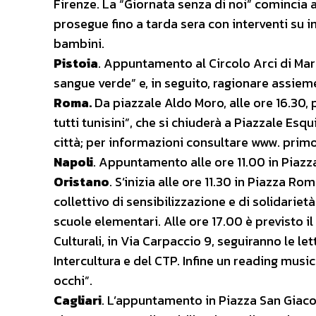
Firenze. La “Giornata senza di noi” comincia 
prosegue fino a tarda sera con interventi su i
bambini.
Pistoia
. Appuntamento al Circolo Arci di Marg
sangue verde” e, in seguito, ragionare assiem
Roma.
Da piazzale Aldo Moro, alle ore 16.30, pa
tutti tunisini”, che si chiuderà a Piazzale Esq
città; per informazioni consultare www. primo
Napoli
. Appuntamento alle ore 11.00 in Piazza
Oristano
. S’inizia alle ore 11.30 in Piazza R
collettivo di sensibilizzazione e di solidarie
scuole elementari. Alle ore 17.00 è previsto il 
Culturali, in Via Carpaccio 9, seguiranno le le
Intercultura e del CTP. Infine un reading music
occhi”.
Cagliari
. L’appuntamento in Piazza San Giacom