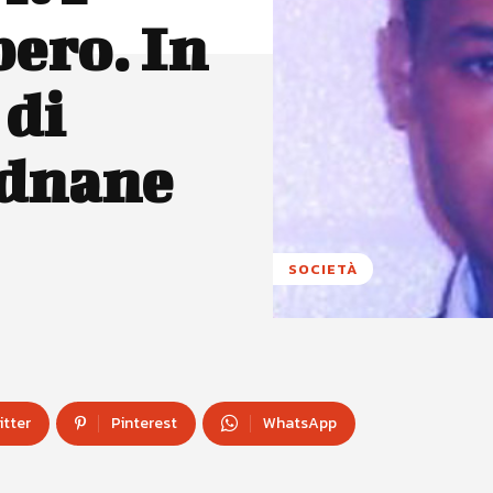
pero. In
 di
Adnane
SOCIETÀ
itter
Pinterest
WhatsApp