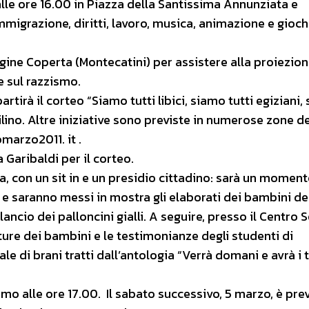
alle ore 16.00 in Piazza della Santissima Annunziata e
mmigrazione, diritti, lavoro, musica, animazione e gioch
ine Coperta (Montecatini) per assistere alla proiezione
e sul razzismo.
rtirà il corteo “Siamo tutti libici, siamo tutti egiziani,
uilino. Altre iniziative sono previste in numerose zone de
marzo2011. it .
 Garibaldi per il corteo.
oma, con un sit in e un presidio cittadino: sarà un momen
tà e saranno messi in mostra gli elaborati dei bambini de
lancio dei palloncini gialli. A seguire, presso il Centro S
tture dei bambini e le testimonianze degli studenti di
ale di brani tratti dall’antologia “Verrà domani e avrà i 
o alle ore 17.00. Il sabato successivo, 5 marzo, è pre