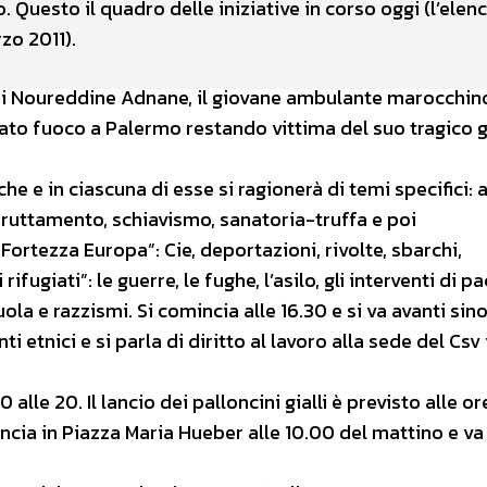
 Questo il quadro delle iniziative in corso oggi (l’elen
zo 2011).
 di Noureddine Adnane, il giovane ambulante marocchin
 dato fuoco a Palermo restando vittima del suo tragico 
he e in ciascuna di esse si ragionerà di temi specifici: 
, sfruttamento, schiavismo, sanatoria-truffa e poi
, “Fortezza Europa”: Cie, deportazioni, rivolte, sbarchi,
fugiati”: le guerre, le fughe, l’asilo, gli interventi di pa
la e razzismi. Si comincia alle 16.30 e si va avanti sino
i etnici e si parla di diritto al lavoro alla sede del Csv 
0 alle 20. Il lancio dei palloncini gialli è previsto alle or
incia in Piazza Maria Hueber alle 10.00 del mattino e va