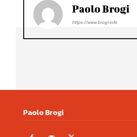
Paolo Brogi
https://www.brogi.info
Paolo Brogi