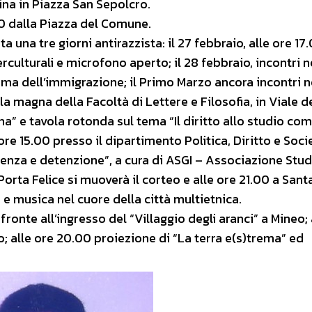
ina in Piazza San Sepolcro.
.00 dalla Piazza del Comune.
 una tre giorni antirazzista: il 27 febbraio, alle ore 17.
rculturali e microfono aperto; il 28 febbraio, incontri n
tema dell’immigrazione; il Primo Marzo ancora incontri n
ula magna della Facoltà di Lettere e Filosofia, in Viale d
na” e tavola rotonda sul tema “Il diritto allo studio co
e ore 15.00 presso il dipartimento Politica, Diritto e Soci
ienza e detenzione”, a cura di ASGI – Associazione Stud
 Porta Felice si muoverà il corteo e alle ore 21.00 a Sant
 e musica nel cuore della città multietnica.
ronte all’ingresso del “Villaggio degli aranci” a Mineo; 
o; alle ore 20.00 proiezione di “La terra e(s)trema” ed