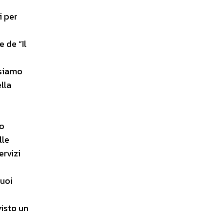
i per
 de “Il
 siamo
lla
to
lle
ervizi
tuoi
visto un