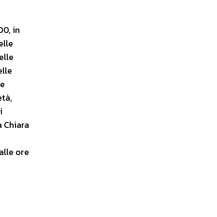
00, in
elle
elle
elle
me
età,
i
a Chiara
alle ore