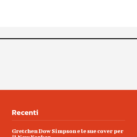
Recenti
Gretchen Dow Simpson e le sue cover per