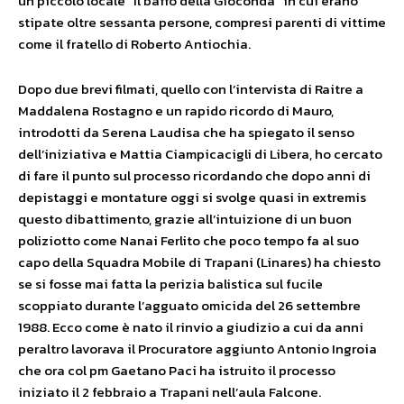
un piccolo locale “Il baffo della Gioconda” in cui erano
stipate oltre sessanta persone, compresi parenti di vittime
come il fratello di Roberto Antiochia.
Dopo due brevi filmati, quello con l’intervista di Raitre a
Maddalena Rostagno e un rapido ricordo di Mauro,
introdotti da Serena Laudisa che ha spiegato il senso
dell’iniziativa e Mattia Ciampicacigli di Libera, ho cercato
di fare il punto sul processo ricordando che dopo anni di
depistaggi e montature oggi si svolge quasi in extremis
questo dibattimento, grazie all’intuizione di un buon
poliziotto come Nanai Ferlito che poco tempo fa al suo
capo della Squadra Mobile di Trapani (Linares) ha chiesto
se si fosse mai fatta la perizia balistica sul fucile
scoppiato durante l’agguato omicida del 26 settembre
1988. Ecco come è nato il rinvio a giudizio a cui da anni
peraltro lavorava il Procuratore aggiunto Antonio Ingroia
che ora col pm Gaetano Paci ha istruito il processo
iniziato il 2 febbraio a Trapani nell’aula Falcone.