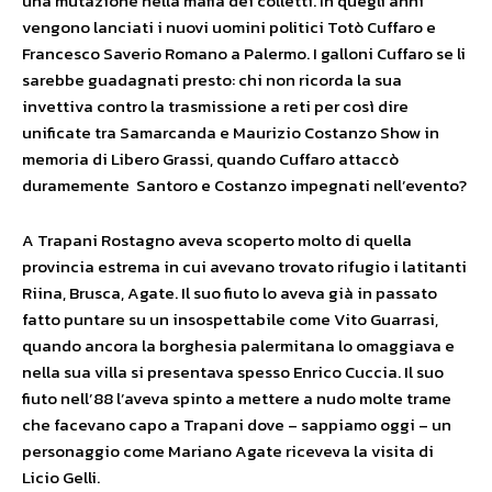
una mutazione nella mafia dei colletti. In quegli anni
vengono lanciati i nuovi uomini politici Totò Cuffaro e
Francesco Saverio Romano a Palermo. I galloni Cuffaro se li
sarebbe guadagnati presto: chi non ricorda la sua
invettiva contro la trasmissione a reti per così dire
unificate tra Samarcanda e Maurizio Costanzo Show in
memoria di Libero Grassi, quando Cuffaro attaccò
duramemente Santoro e Costanzo impegnati nell’evento?
A Trapani Rostagno aveva scoperto molto di quella
provincia estrema in cui avevano trovato rifugio i latitanti
Riina, Brusca, Agate. Il suo fiuto lo aveva già in passato
fatto puntare su un insospettabile come Vito Guarrasi,
quando ancora la borghesia palermitana lo omaggiava e
nella sua villa si presentava spesso Enrico Cuccia. Il suo
fiuto nell’88 l’aveva spinto a mettere a nudo molte trame
che facevano capo a Trapani dove – sappiamo oggi – un
personaggio come Mariano Agate riceveva la visita di
Licio Gelli.