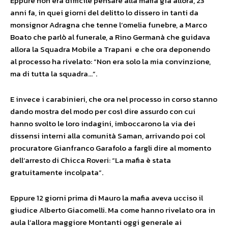
Eppure non era difficile pensare alla mafia già allora, 23
anni fa, in quei giorni del delitto lo dissero in tanti da
monsignor Adragna che tenne l’omelia funebre, a Marco
Boato che parlò al funerale, a Rino Germanà che guidava
allora la Squadra Mobile a Trapani e che ora deponendo
al processo ha rivelato: “Non era solo la mia convinzione,
ma di tutta la squadra…”.
E invece i carabinieri, che ora nel processo in corso stanno
dando mostra del modo per così dire assurdo con cui
hanno svolto le loro indagini, imboccarono la via dei
dissensi interni alla comunità Saman, arrivando poi col
procuratore Gianfranco Garafolo a fargli dire al momento
dell’arresto di Chicca Roveri: “La mafia è stata
gratuitamente incolpata”.
Eppure 12 giorni prima di Mauro la mafia aveva ucciso il
giudice Alberto Giacomelli. Ma come hanno rivelato ora in
aula l’allora maggiore Montanti oggi generale ai