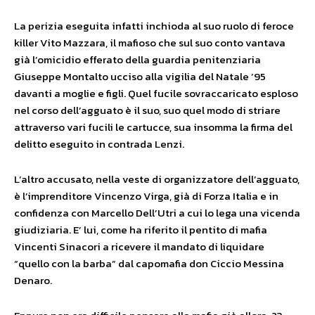
La perizia eseguita infatti inchioda al suo ruolo di feroce
killer Vito Mazzara, il mafioso che sul suo conto vantava
già l’omicidio efferato della guardia penitenziaria
Giuseppe Montalto ucciso alla vigilia del Natale ’95
davanti a moglie e figli. Quel fucile sovraccaricato esploso
nel corso dell’agguato è il suo, suo quel modo di striare
attraverso vari fucili le cartucce, sua insomma la firma del
delitto eseguito in contrada Lenzi.
L’altro accusato, nella veste di organizzatore dell’agguato,
è l’imprenditore Vincenzo Virga, già di Forza Italia e in
confidenza con Marcello Dell’Utri a cui lo lega una vicenda
giudiziaria. E’ lui, come ha riferito il pentito di mafia
Vincenti Sinacori a ricevere il mandato di liquidare
“quello con la barba” dal capomafia don Ciccio Messina
Denaro.