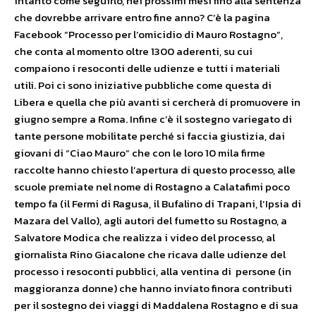
intanto come seguirlo, nei prossimi mesi fino alla sentenza
che dovrebbe arrivare entro fine anno? C’è la pagina
Facebook “Processo per l’omicidio di Mauro Rostagno”,
che conta al momento oltre 1300 aderenti, su cui
compaiono i resoconti delle udienze e tutti i materiali
utili. Poi ci sono iniziative pubbliche come questa di
Libera e quella che più avanti si cercherà di promuovere in
giugno sempre a Roma. Infine c’è il sostegno variegato di
tante persone mobilitate perché si faccia giustizia, dai
giovani di “Ciao Mauro” che con le loro 10 mila firme
raccolte hanno chiesto l’apertura di questo processo, alle
scuole premiate nel nome di Rostagno a Calatafimi poco
tempo fa (il Fermi di Ragusa, il Bufalino di Trapani, l’Ipsia di
Mazara del Vallo), agli autori del fumetto su Rostagno, a
Salvatore Modica che realizza i video del processo, al
giornalista Rino Giacalone che ricava dalle udienze del
processo i resoconti pubblici, alla ventina di persone (in
maggioranza donne) che hanno inviato finora contributi
per il sostegno dei viaggi di Maddalena Rostagno e di sua