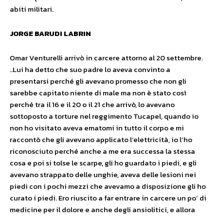
abiti militari.
JORGE BARUDI LABRIN
Omar Venturelli arrivò in carcere attorno al 20 settembre.
..Lui ha detto che suo padre lo aveva convinto a
presentarsi perché gli avevano promesso che non gli
sarebbe capitato niente di male ma non è stato così
perché tra il 16 e il 20 o il 21 che arrivò, lo avevano
sottoposto a torture nel reggimento Tucapel, quando io
non ho visitato aveva ematomi in tutto il corpo e mi
raccontò che gli avevano applicato l’elettricità, io l’ho
riconosciuto perché anche a me era successa la stessa
cosa e poi si tolse le scarpe, gli ho guardato i piedi, e gli
avevano strappato delle unghie, aveva delle lesioni nei
piedi con i pochi mezzi che avevamo a disposizione gli ho
curato i piedi. Ero riuscito a far entrare in carcere un po’ di
medicine per il dolore e anche degli ansiolitici, e allora