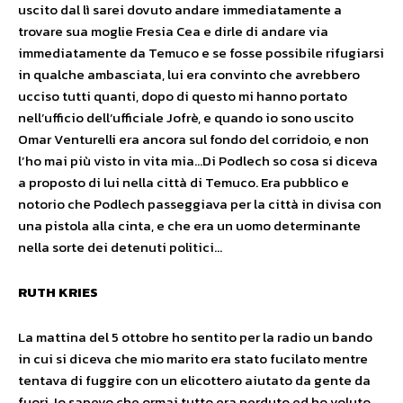
uscito dal lì sarei dovuto andare immediatamente a
trovare sua moglie Fresia Cea e dirle di andare via
immediatamente da Temuco e se fosse possibile rifugiarsi
in qualche ambasciata, lui era convinto che avrebbero
ucciso tutti quanti, dopo di questo mi hanno portato
nell’ufficio dell’ufficiale Jofrè, e quando io sono uscito
Omar Venturelli era ancora sul fondo del corridoio, e non
l’ho mai più visto in vita mia…Di Podlech so cosa si diceva
a proposto di lui nella città di Temuco. Era pubblico e
notorio che Podlech passeggiava per la città in divisa con
una pistola alla cinta, e che era un uomo determinante
nella sorte dei detenuti politici…
RUTH KRIES
La mattina del 5 ottobre ho sentito per la radio un bando
in cui si diceva che mio marito era stato fucilato mentre
tentava di fuggire con un elicottero aiutato da gente da
fuori. Io sapevo che ormai tutto era perduto ed ho voluto