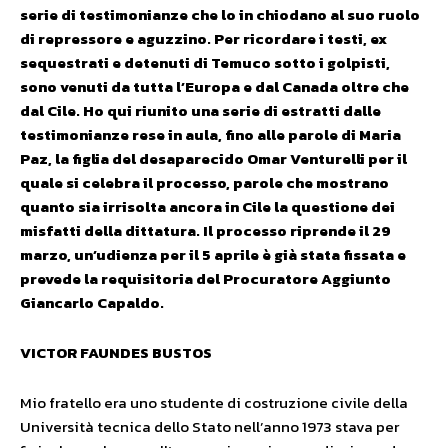
serie di testimonianze che lo in chiodano al suo ruolo
di repressore e aguzzino. Per ricordare i testi, ex
sequestrati e detenuti di Temuco sotto i golpisti,
sono venuti da tutta l’Europa e dal Canada oltre che
dal Cile. Ho qui riunito una serie di estratti dalle
testimonianze rese in aula, fino alle parole di Maria
Paz, la figlia del desaparecido Omar Venturelli per il
quale si celebra il processo, parole che mostrano
quanto sia irrisolta ancora in Cile la questione dei
misfatti della dittatura. Il processo riprende il 29
marzo, un’udienza per il 5 aprile è già stata fissata e
prevede la requisitoria del Procuratore Aggiunto
Giancarlo Capaldo.
VICTOR FAUNDES BUSTOS
Mio fratello era uno studente di costruzione civile della
Università tecnica dello Stato nell’anno 1973 stava per