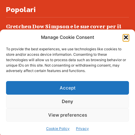
Popolari
Gretchen Dow Simpson e le sue cover per il
New Yorker
Manage Cookie Consent
Ancora dossieraggi e schedature
To provide the best experiences, we use technologies like cookies to
Podlech, il Cile lo ha condannato
store and/or access device information. Consenting to these
all’ergastolo
technologies will allow us to process data such as browsing behavior or
unique IDs on this site. Not consenting or withdrawing consent, may
Era ubriaca…
adversely affect certain features and functions.
Accept
Deny
© tagDiv - All rights reserved. Made with
Newspaper Theme. Center Magazine is our
complete News Portal about living, lifestyle,
View preferences
fashion and wellness. Take your time and
immerse yourself in this amazing
experience!
Cookie Policy
Privacy