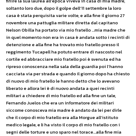
finire la sua laurea all’epoca viveva in casa di mia madre,
soltanto loro due, dopo il golpe dell’11 settembre la loro
casa è stata perquisita varie volte, e alla fine il giorno 27
novembre una pattuglia militare diretta dal capitano
Nelson Obilla ha portato via mio fratello …mia madre che
in quel momento non era in casa è andata sotto i recinti di
detenzione e alla fine ha trovato mio fratello presso il
reggimento Tucapell ha potuto entrare di nascosto nel
cortile ed abbracciare mio fratello poi è svenuta ed ha
ripreso conoscenza nella sala della guardia poi l’hanno
cacciata via per strada e quando il giorno dopo ha chiesto
di nuovo di mio fratello le hanno detto che lo avevano
liberato e allora lei è di nuovo andata a quei recinti
militari a chiedere di mio fratello ed alla fine un tale,
Fernando Juelos che era un informatore dei militari
siccome conosceva mia madre è andato da lei per dirle
che il corpo di mio fratello era alla Morgue all’istituto
medico legale, e li ha visto il corpo di mio fratello con i
segni delle torture e uno sparo nel torace…alla fine mia