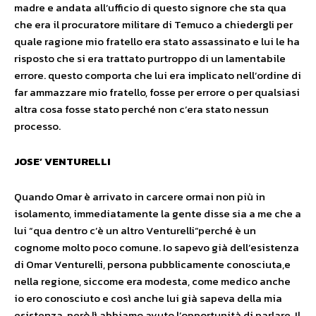
madre e andata all’ufficio di questo signore che sta qua
che era il procuratore militare di Temuco a chiedergli per
quale ragione mio fratello era stato assassinato e lui le ha
risposto che si era trattato purtroppo di un lamentabile
errore. questo comporta che lui era implicato nell’ordine di
far ammazzare mio fratello, fosse per errore o per qualsiasi
altra cosa fosse stato perché non c’era stato nessun
processo.
JOSE’ VENTURELLI
Quando Omar è arrivato in carcere ormai non più in
isolamento, immediatamente la gente disse sia a me che a
lui “qua dentro c’è un altro Venturelli”perché è un
cognome molto poco comune. Io sapevo già dell’esistenza
di Omar Venturelli, persona pubblicamente conosciuta,e
nella regione, siccome era modesta, come medico anche
io ero conosciuto e così anche lui già sapeva della mia
esistenza, però lì abbiamo avuto l’opportunità di parlare. Il