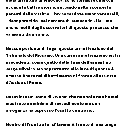
della dittatura di Pinochet, se ne tornasse libero. E’
accaduto l’altro giorno, gettando nello sconcerto i
parenti della vittima – l’ex sacerdote Omar Venturelli,
“desaparecido” nel carcere di Temuco in Cile – ma
anche molti degli osservatori di questo processo che
va avanti da un anno.
Nessun pericolo di fuga, questa la motivazione del
Tribunale del Riesame. Una curiosa motivazione visti i
precedenti, come quello della fuga dell’argentino
Jorge Oliveira. Ma soprattutto alla luce di quanto è
emerso finora nel dibattimento di fronte alla I Corte
d’Assise di Roma.
Da un lato un uomo di 76 anni che non solo non ha mai
mostrato un minimo di ravvedimento ma con
arroganza ha espresso l’esatto contrario.
Mentre di fronte a lui sfilavano A fronte di una lunga