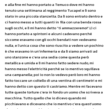
e alla fine mi hanno portato a Temuco dove mi hanno
tenuto una settimana al reggimento Tucapel e lì sono
stato in una piccola stanzetta. Da lì sono entrato dentro e
ci hanno messo a tutti quanti in fila con una benda rossa
sugli occhi, e lì mi hanno detto “ti ammazzeremo!”.Lì ci
hanno portato a spintoni e alcuni cadevano perché
siccome eravamo con gli occhi bendati non vedevamo
nulla, e l’unica cosa che sono riuscito a vedere un pochino
è che eravamo in un’infermeria e da lì siamo arrivati ad
uno stanzone e c’era una sedia come questa però
metallica e umida e lì mi hanno fatto sedere nudo, mi
hanno messo l’elettricità perché se io mentivo squillava
una campanella; poi io non lo vedevo però loro mi hanno
fatto toccare un coltello di una ventina di centimetri e mi
hanno detto con questo ti castriamo. Mentre mi facevano
tutte queste torture c’era in fondo un uomo che scriveva a
macchina. Tutto quello che io dicevo quando mi
picchiavano e dicevano che io mentivo c’era quest’uomo