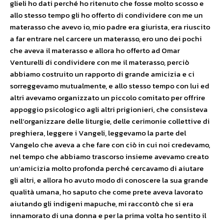
glieli ho dati perché ho ritenuto che fosse molto scosso e
allo stesso tempo gli ho offerto di condividere con me un
materasso che avevo io, mio padre era giurista, era riuscito
a far entrare nel carcere un materasso, ero uno dei pochi
che aveva il materasso e allora ho offerto ad Omar
Venturelli di condividere con me il materasso, perciò
abbiamo costruito un rapporto di grande amicizia e ci
sorreggevamo mutualmente, e allo stesso tempo con lui ed
altri avevamo organizzato un piccolo comitato per offrire
appoggio psicologico agli altri prigionieri, che consisteva
nell’organizzare delle liturgie, delle cerimonie collettive di
preghiera, leggere i Vangeli, leggevamo la parte del
Vangelo che aveva a che fare con ciò in cui noi credevamo,
nel tempo che abbiamo trascorso insieme avevamo creato
un’amicizia molto profonda perché cercavamo di aiutare
gli altri, e allora ho avuto modo di conoscere la sua grande
qualità umana, ho saputo che come prete aveva lavorato
aiutando gli indigeni mapuche, mi raccontò che si era
innamorato di una donna e per la prima volta ho sentito il