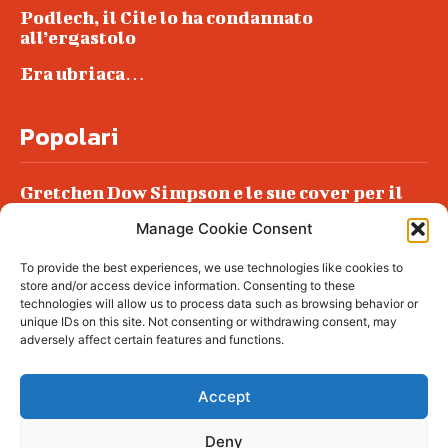
Podlech, il Cile lo ha condannato
all’ergastolo
Era ubriaca…
Popolari
Gretchen Dow Simpson e le sue cover per il
New Yorker
Manage Cookie Consent
Ancora dossieraggi e schedature
To provide the best experiences, we use technologies like cookies to
Podlech, il Cile lo ha condannato
store and/or access device information. Consenting to these
all’ergastolo
technologies will allow us to process data such as browsing behavior or
unique IDs on this site. Not consenting or withdrawing consent, may
Era ubriaca…
adversely affect certain features and functions.
Accept
Deny