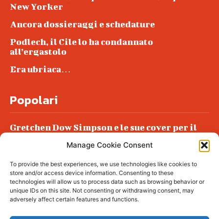
New Yorker
Ancora dossieraggi e schedature
Podlech, il Cile lo ha condannato
all’ergastolo
Era ubriaca…
Popolari
Gretchen Dow Simpson e le sue cover per il
New Yorker
Manage Cookie Consent
Ancora dossieraggi e schedature
To provide the best experiences, we use technologies like cookies to
Podlech, il Cile lo ha condannato
store and/or access device information. Consenting to these
all’ergastolo
technologies will allow us to process data such as browsing behavior or
unique IDs on this site. Not consenting or withdrawing consent, may
Era ubriaca…
adversely affect certain features and functions.