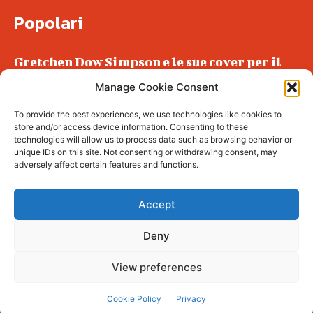
Popolari
Gretchen Dow Simpson e le sue cover per il
New Yorker
Manage Cookie Consent
Ancora dossieraggi e schedature
To provide the best experiences, we use technologies like cookies to
Podlech, il Cile lo ha condannato
store and/or access device information. Consenting to these
all’ergastolo
technologies will allow us to process data such as browsing behavior or
unique IDs on this site. Not consenting or withdrawing consent, may
Era ubriaca…
adversely affect certain features and functions.
Accept
Deny
© tagDiv - All rights reserved. Made with
Newspaper Theme. Center Magazine is our
complete News Portal about living, lifestyle,
View preferences
fashion and wellness. Take your time and
immerse yourself in this amazing
experience!
Cookie Policy
Privacy