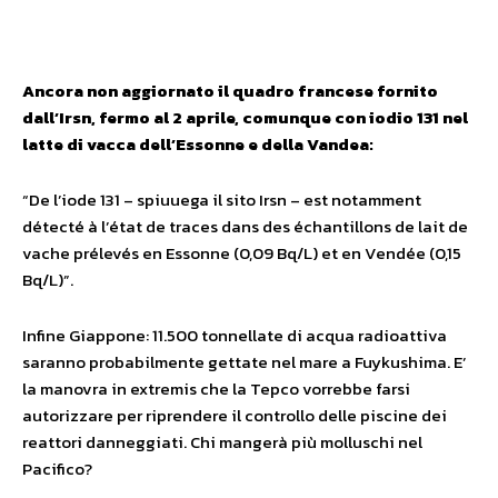
Ancora non aggiornato il quadro francese fornito
dall’Irsn, fermo al 2 aprile, comunque con iodio 131 nel
latte di vacca dell’Essonne e della Vandea:
“De l’iode 131 – spiuuega il sito Irsn – est notamment
détecté à l’état de traces dans des échantillons de lait de
vache prélevés en Essonne (0,09 Bq/L) et en Vendée (0,15
Bq/L)”.
Infine Giappone: 11.500 tonnellate di acqua radioattiva
saranno probabilmente gettate nel mare a Fuykushima. E’
la manovra in extremis che la Tepco vorrebbe farsi
autorizzare per riprendere il controllo delle piscine dei
reattori danneggiati. Chi mangerà più molluschi nel
Pacifico?