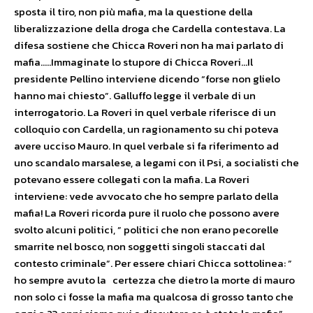
sposta il tiro, non più mafia, ma la questione della
liberalizzazione della droga che Cardella contestava. La
difesa sostiene che Chicca Roveri non ha mai parlato di
mafia…..Immaginate lo stupore di Chicca Roveri…Il
presidente Pellino interviene dicendo “forse non glielo
hanno mai chiesto”. Galluffo legge il verbale di un
interrogatorio. La Roveri in quel verbale riferisce di un
colloquio con Cardella, un ragionamento su chi poteva
avere ucciso Mauro. In quel verbale si fa riferimento ad
uno scandalo marsalese, a legami con il Psi, a socialisti che
potevano essere collegati con la mafia. La Roveri
interviene: vede avvocato che ho sempre parlato della
mafia! La Roveri ricorda pure il ruolo che possono avere
svolto alcuni politici, ” politici che non erano pecorelle
smarrite nel bosco, non soggetti singoli staccati dal
contesto criminale”. Per essere chiari Chicca sottolinea: ”
ho sempre avuto la certezza che dietro la morte di mauro
non solo ci fosse la mafia ma qualcosa di grosso tanto che