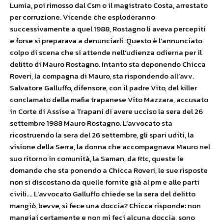
Lumia, poi rimosso dal Csm o il magistrato Costa, arrestato
per corruzione. Vicende che esploderanno
successivamente a quel 1988, Rostagno li aveva percepiti
e forse si preparava a denunciarli. Questo è l’annunciato
colpo di scena che si attende nell’udienza odierna per il
delitto di Mauro Rostagno. Intanto sta deponendo Chicca
Roveri, la compagna di Mauro, sta rispondendo all’avv.
Salvatore Galluffo, difensore, con il padre Vito, del killer
conclamato della mafia trapanese Vito Mazzara, accusato
in Corte di Assise a Trapani di avere ucciso la sera del 26
settembre 1988 Mauro Rostagno. L’avvocato sta
ricostruendo la sera del 26 settembre, gli spari uditi, la
visione della Serra, la donna che accompagnava Mauro nel
suo ritorno in comunità, la Saman, da Rtc, queste le
domande che sta ponendo a Chicca Roveri, le sue risposte
non si discostano da quelle fornite già al pm e alle parti
civili…. L’avvocato Galluffo chiede se la sera del delitto
mangiò, bevve, si fece una doccia? Chicca risponde: non
mangiai certamente e non mi feci alcuna doccia, sono