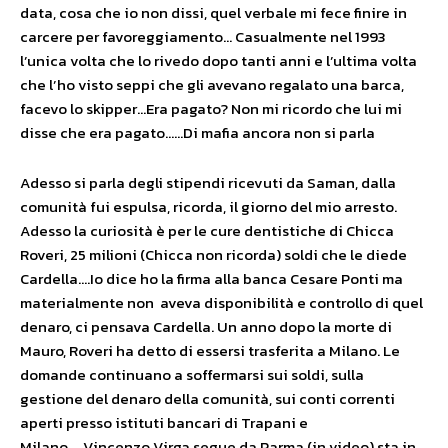
data, cosa che io non dissi, quel verbale mi fece finire in
carcere per favoreggiamento… Casualmente nel 1993
l’unica volta che lo rivedo dopo tanti anni e l’ultima volta
che l’ho visto seppi che gli avevano regalato una barca,
facevo lo skipper…Era pagato? Non mi ricordo che lui mi
disse che era pagato……Di mafia ancora non si parla
Adesso si parla degli stipendi ricevuti da Saman, dalla
comunità fui espulsa, ricorda, il giorno del mio arresto.
Adesso la curiosità è per le cure dentistiche di Chicca
Roveri, 25 milioni (Chicca non ricorda) soldi che le diede
Cardella….Io dice ho la firma alla banca Cesare Ponti ma
materialmente non aveva disponibilità e controllo di quel
denaro, ci pensava Cardella. Un anno dopo la morte di
Mauro, Roveri ha detto di essersi trasferita a Milano. Le
domande continuano a soffermarsi sui soldi, sulla
gestione del denaro della comunità, sui conti correnti
aperti presso istituti bancari di Trapani e
Milano…..Vincenzo Virga segue da Parma (in video) sta in