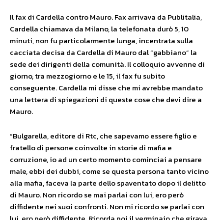
Il fax di Cardella contro Mauro. Fax arrivava da Publitalia,
Cardella chiamava da Milano, la telefonata durò 5, 10
minuti, non fu particolarmente lunga, incentrata sulla
cacciata decisa da Cardella di Mauro dal “gabbiano” la
sede dei dirigenti della comunità. Il colloquio avvenne di
giorno, tra mezzogiorno e le 15, il fax fu subito
conseguente. Cardella mi disse che mi avrebbe mandato
una lettera di spiegazioni di queste cose che devi dire a
Mauro.
“Bulgarella, editore di Rtc, che sapevamo essere figlio e
fratello di persone coinvolte in storie di mafia e
corruzione, io ad un certo momento cominciai a pensare
male, ebbi dei dubbi, come se questa persona tanto vicino
alla mafia, faceva la parte dello spaventato dopo il delitto
di Mauro. Non ricordo se mai parlai con lui, ero però
diffidente nei suoi confronti. Non mi ricordo se parlai con
lui, ero però diffidente. Ricorda poi il verminaio che girava