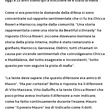
oggi a 23 anni siamo qui a discutere se è stata la mafia”.
Come si era previsto le domande della difesa si sono
concentrate sul rapporto sentimentale che ci fu tra Chicca
Roveri e Marrocco, ospite dalla comunità. “Una storia
rappresentata come una storia da Beatiful o Dinasty” ha
risposto Chicca Roveri, siccome dovevano montare la
storia della pista interna, molto è stato romanzato e
gonfiato, Marrocco, Genovese, Oldrini, tutti chiamati in
causa per vicende sentimentali che coinvolgevano Chicca
e Maddalena, del tutto esagerate e incosistenti, “tutto
questo per non seguire la pista di mafia”.
“La teste deve sapere che questo difensore era amico di
Mauro”. “Ma per cortesia!” Botta e risposta tra il difensore
di Vito Mazzara, Vito Galluffo, e la teste Chicca Roveri che
poco prima aveva invitato il difensore a non indicare,
come ha fatto continuamente durante l’esame, Mauro
come “il povero Mauro” ma di indicarlo come il dott.