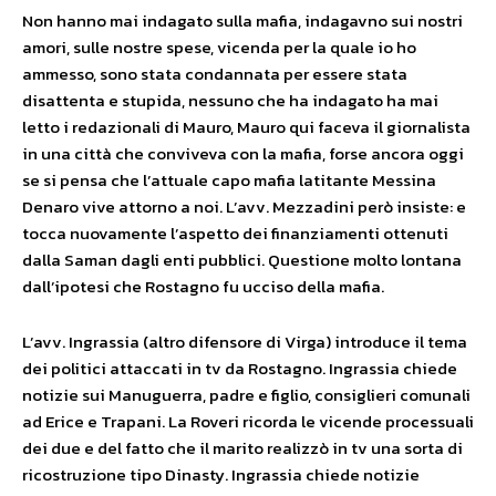
Non hanno mai indagato sulla mafia, indagavno sui nostri
amori, sulle nostre spese, vicenda per la quale io ho
ammesso, sono stata condannata per essere stata
disattenta e stupida, nessuno che ha indagato ha mai
letto i redazionali di Mauro, Mauro qui faceva il giornalista
in una città che conviveva con la mafia, forse ancora oggi
se si pensa che l’attuale capo mafia latitante Messina
Denaro vive attorno a noi. L’avv. Mezzadini però insiste: e
tocca nuovamente l’aspetto dei finanziamenti ottenuti
dalla Saman dagli enti pubblici. Questione molto lontana
dall’ipotesi che Rostagno fu ucciso della mafia.
L’avv. Ingrassia (altro difensore di Virga) introduce il tema
dei politici attaccati in tv da Rostagno. Ingrassia chiede
notizie sui Manuguerra, padre e figlio, consiglieri comunali
ad Erice e Trapani. La Roveri ricorda le vicende processuali
dei due e del fatto che il marito realizzò in tv una sorta di
ricostruzione tipo Dinasty. Ingrassia chiede notizie