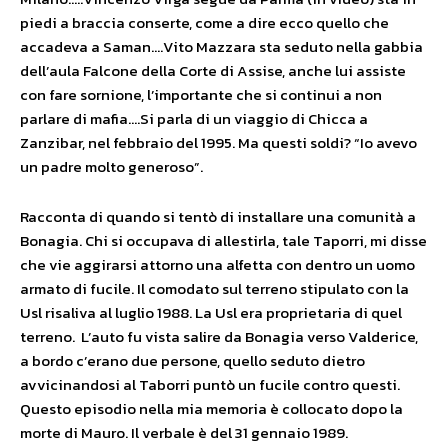
piedi a braccia conserte, come a dire ecco quello che
accadeva a Saman….Vito Mazzara sta seduto nella gabbia
dell’aula Falcone della Corte di Assise, anche lui assiste
con fare sornione, l’importante che si continui a non
parlare di mafia….Si parla di un viaggio di Chicca a
Zanzibar, nel febbraio del 1995. Ma questi soldi? “Io avevo
un padre molto generoso”.
Racconta di quando si tentò di installare una comunità a
Bonagia. Chi si occupava di allestirla, tale Taporri, mi disse
che vie aggirarsi attorno una alfetta con dentro un uomo
armato di fucile. Il comodato sul terreno stipulato con la
Usl risaliva al luglio 1988. La Usl era proprietaria di quel
terreno. L’auto fu vista salire da Bonagia verso Valderice,
a bordo c’erano due persone, quello seduto dietro
avvicinandosi al Taborri puntò un fucile contro questi.
Questo episodio nella mia memoria è collocato dopo la
morte di Mauro. Il verbale è del 31 gennaio 1989.