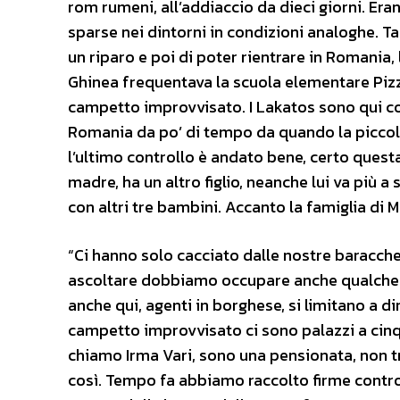
rom rumeni, all’addiaccio da dieci giorni. Eran
sparse nei dintorni in condizioni analoghe. Ta
un riparo e poi di poter rientrare in Romania, l
Ghinea frequentava la scuola elementare Pizzic
campetto improvvisato. I Lakatos sono qui con
Romania da po’ di tempo da quando la piccola
l’ultimo controllo è andato bene, certo questa 
madre, ha un altro figlio, neanche lui va più a 
con altri tre bambini. Accanto la famiglia di Ma
“Ci hanno solo cacciato dalle nostre baracche, 
ascoltare dobbiamo occupare anche qualche ch
anche qui, agenti in borghese, si limitano a 
campetto improvvisato ci sono palazzi a cinqu
chiamo Irma Vari, sono una pensionata, non t
così. Tempo fa abbiamo raccolto firme contro 