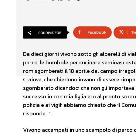
Facebook
Tw
CONDIVIDERE
Da dieci giorni vivono sotto gli alberelli di vi
parco, le bombole per cucinare seminascoste tra
rom sgomberati il 18 aprile dal campo irregola
Craiova, che chiedono invano di essere rimpatr
sgomberato dicendoci che non gli importava 
successo io con mia figlia ero al pronto socc
polizia e ai vigili abbiamo chiesto che il Com
risponde…”.
Vivono accampati in uno scampolo di parco di v