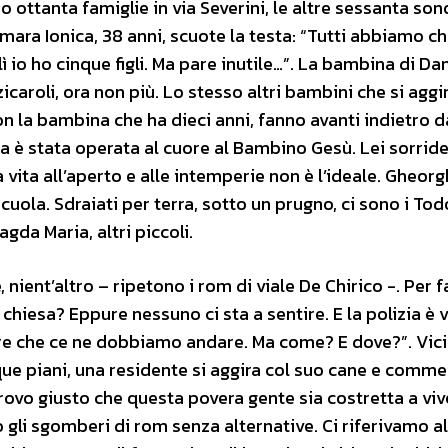
o ottanta famiglie in via Severini, le altre sessanta son
mara Ionica, 38 anni, scuote la testa: “Tutti abbiamo c
ì io ho cinque figli. Ma pare inutile…”. La bambina di Da
aroli, ora non più. Lo stesso altri bambini che si aggi
 la bambina che ha dieci anni, fanno avanti indietro d
 è stata operata al cuore al Bambino Gesù. Lei sorride
vita all’aperto e alle intemperie non è l’ideale. Gheorgh
scuola. Sdraiati per terra, sotto un prugno, ci sono i Tod
gda Maria, altri piccoli.
nient’altro – ripetono i rom di viale De Chirico -. Per f
iesa? Eppure nessuno ci sta a sentire. E la polizia è 
dire che ce ne dobbiamo andare. Ma come? E dove?”. Vici
e piani, una residente si aggira col suo cane e commen
rovo giusto che questa povera gente sia costretta a viv
gli sgomberi di rom senza alternative. Ci riferivamo al