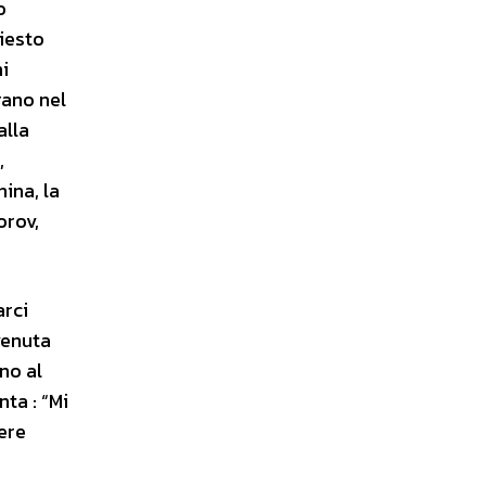
o
hiesto
ni
rano nel
alla
,
ina, la
orov,
arci
venuta
no al
ta : “Mi
ere