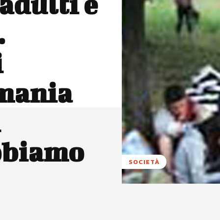
 adulti e
.
i
omania
i
bbiamo
SOCIETÀ