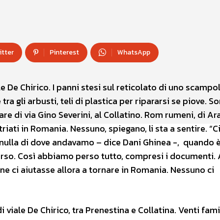
itter
Pinterest
WhatsApp
ale De Chirico. I panni stesi sul reticolato di uno scampo
 gli arbusti, teli di plastica per ripararsi se piove. So
re di via Gino Severini, al Collatino. Rom rumeni, di Ar
iati in Romania. Nessuno, spiegano, li sta a sentire. “C
nulla di dove andavamo – dice Dani Ghinea -, quando 
orso. Così abbiamo perso tutto, compresi i documenti. 
une ci aiutasse allora a tornare in Romania. Nessuno ci
iale De Chirico, tra Prenestina e Collatina. Venti fami