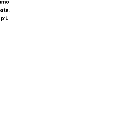
iamo
sta:
 più