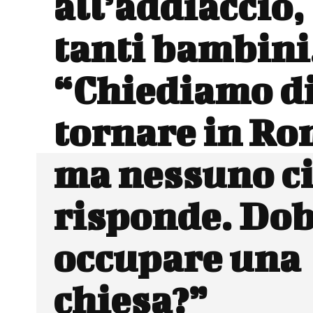
all’addiaccio,
tanti bambini
“Chiediamo d
tornare in R
ma nessuno c
risponde. Do
occupare una
chiesa?”