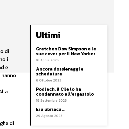
Ultimi
Gretchen Dow Simpson e le
lo di
sue cover per il New Yorker
no i
16 Aprile 2025
ad e
Ancora dossieraggi e
schedature
i hanno
6 Ottobre 2023
è
Podlech, il Cile lo ha
Alla
condannato all’ergastolo
18 Settembre 2023
Era ubriaca…
29 Agosto 2023
glie di