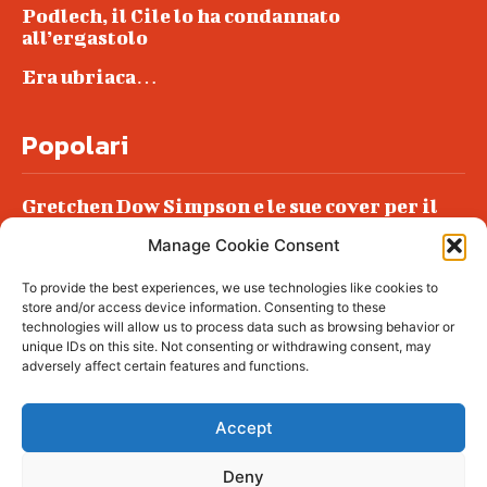
Podlech, il Cile lo ha condannato
all’ergastolo
Era ubriaca…
Popolari
Gretchen Dow Simpson e le sue cover per il
New Yorker
Manage Cookie Consent
Ancora dossieraggi e schedature
To provide the best experiences, we use technologies like cookies to
Podlech, il Cile lo ha condannato
store and/or access device information. Consenting to these
all’ergastolo
technologies will allow us to process data such as browsing behavior or
unique IDs on this site. Not consenting or withdrawing consent, may
Era ubriaca…
adversely affect certain features and functions.
Accept
Deny
© tagDiv - All rights reserved. Made with