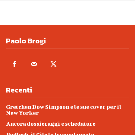
Paolo Brogi
Recenti
Gretchen Dow Simpson e le sue cover per il
New Yorker
Ancora dossieraggi e schedature
Podlech, il Cile lo ha condannato