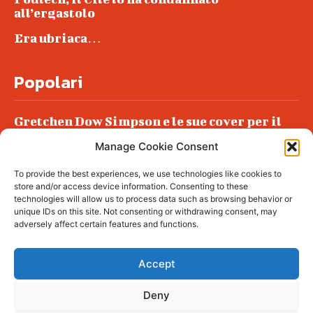
all’ergastolo
Era ubriaca…
Popolari
Gretchen Dow Simpson e le sue cover per il
New Yorker
Manage Cookie Consent
Ancora dossieraggi e schedature
To provide the best experiences, we use technologies like cookies to
Podlech, il Cile lo ha condannato
store and/or access device information. Consenting to these
all’ergastolo
technologies will allow us to process data such as browsing behavior or
unique IDs on this site. Not consenting or withdrawing consent, may
Era ubriaca…
adversely affect certain features and functions.
Accept
Deny
© tagDiv - All rights reserved. Made with
Newspaper Theme. Center Magazine is our