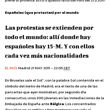
piene di protesta. Ecco il quadto fatto dal Pais del 21.5.2011:
Españoles (que protestan) por el mundo
Las protestas se extienden por
todo el mundo: allí donde hay
españoles hay 15-M. Y con ellos
cada vez más nacionalidades
EL PAÍS
Madrid 21 MAY 2011 – 22:05
CET
En Bruselas sale el Sol”, con la palabra Sol contenida en el
símbolo del metro de Madrid, era el texto de una de las
pancartas que ayer mostraban, por segundo día
consecutivo, unos 300 jóvenes en las inmediaciones de la
Embajada de España ante
Bélgica
. Los concentrados
discutían en asamblea cómo mantener con vida el