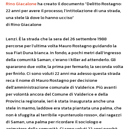
Rino Giacalone
ha creato il documento “Delitto Rostagno:
22 anni per avere il processo, l’intitolazione di una strada,
una stele là dove lo hanno ucciso”
di Rino Giacalone
Lenzi. È la strada che la sera del 26 settembre 1988
percorse per l’ultima volta Mauro Rostagno guidando la
sua Fiat Duna bianca. In fondo, a pochi metri dall’ingresso
della comunità Saman, c’erano i killer ad attenderlo. Gli
spararono due volte, la prima per fermarlo, la seconda volta
per finirlo. Ci sono voluti 22 anni ma adesso questa strada
reca il nome di Mauro Rostagno per decisione
dell’amministrazione comunale di Valderice. Più avanti
per volontà ancora del Comune di Valderice e della
Provincia regionale, ieri è stata inaugurata anche una
stele in marmo, laddove era stata piantata una palma, che
non è sfuggita al terribile «punteruolo rosso», dai ragazzi
di Saman, una palma per ricordare il sociologo e
animatore della comunità. Ci sono voluti 22 anni perchè