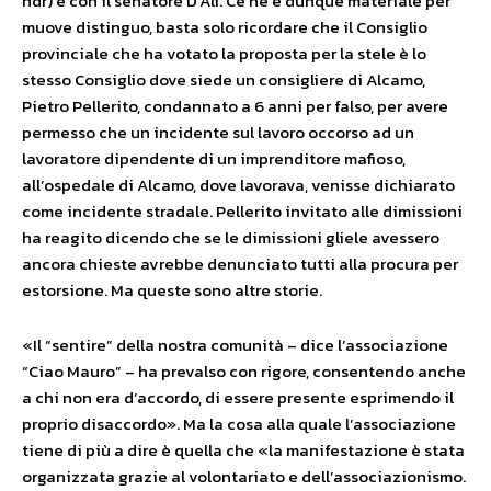
ndr) e con il senatore D’Alì. Ce ne è dunque materiale per
muove distinguo, basta solo ricordare che il Consiglio
provinciale che ha votato la proposta per la stele è lo
stesso Consiglio dove siede un consigliere di Alcamo,
Pietro Pellerito, condannato a 6 anni per falso, per avere
permesso che un incidente sul lavoro occorso ad un
lavoratore dipendente di un imprenditore mafioso,
all’ospedale di Alcamo, dove lavorava, venisse dichiarato
come incidente stradale. Pellerito invitato alle dimissioni
ha reagito dicendo che se le dimissioni gliele avessero
ancora chieste avrebbe denunciato tutti alla procura per
estorsione. Ma queste sono altre storie.
«Il “sentire” della nostra comunità – dice l’associazione
“Ciao Mauro” – ha prevalso con rigore, consentendo anche
a chi non era d’accordo, di essere presente esprimendo il
proprio disaccordo». Ma la cosa alla quale l’associazione
tiene di più a dire è quella che «la manifestazione è stata
organizzata grazie al volontariato e dell’associazionismo.