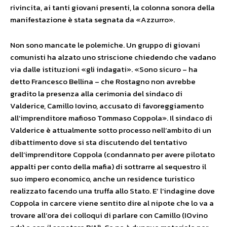
rivincita, ai tanti giovani presenti, la colonna sonora della
manifestazione è stata segnata da «Azzurro».
Non sono mancate le polemiche. Un gruppo di giovani
comunisti ha alzato uno striscione chiedendo che vadano
via dalle istituzioni «gli indagati». «Sono sicuro – ha
detto Francesco Bellina – che Rostagno non avrebbe
gradito la presenza alla cerimonia del sindaco di
Valderice, Camillo Iovino, accusato di favoreggiamento
all’imprenditore mafioso Tommaso Coppola». Il sindaco di
Valderice è attualmente sotto processo nell’ambito di un
dibattimento dove si sta discutendo del tentativo
dell’imprenditore Coppola (condannato per avere pilotato
appalti per conto della mafia) di sottrarre al sequestro il
suo impero economico, anche un residence turistico
realizzato facendo una truffa allo Stato. E’ l’indagine dove
Coppola in carcere viene sentito dire al nipote che lo va a
trovare all’ora dei colloqui di parlare con Camillo (IOvino