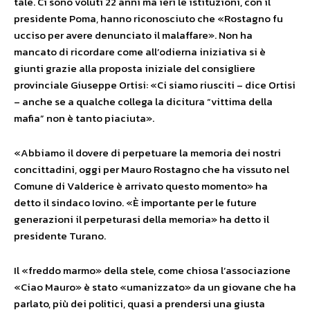
tale. Ci sono voluti 22 anni ma ieri le istituzioni, con il
presidente Poma, hanno riconosciuto che «Rostagno fu
ucciso per avere denunciato il malaffare». Non ha
mancato di ricordare come all’odierna iniziativa si è
giunti grazie alla proposta iniziale del consigliere
provinciale Giuseppe Ortisi: «Ci siamo riusciti – dice Ortisi
– anche se a qualche collega la dicitura “vittima della
mafia” non è tanto piaciuta».
«Abbiamo il dovere di perpetuare la memoria dei nostri
concittadini, oggi per Mauro Rostagno che ha vissuto nel
Comune di Valderice è arrivato questo momento» ha
detto il sindaco Iovino. «È importante per le future
generazioni il perpeturasi della memoria» ha detto il
presidente Turano.
Il «freddo marmo» della stele, come chiosa l’associazione
«Ciao Mauro» è stato «umanizzato» da un giovane che ha
parlato, più dei politici, quasi a prendersi una giusta