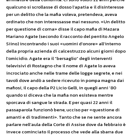
qualcuno si scrollasse di dosso l’apatia e il disinteresse
per un delitto che la mafia voleva, pretendeva, aveva
ordinato che non interessasse mai nessuno. «Un delitto
per questione di corna» disse il capo mafia di Mazara
Mariano Agate (secondo il racconto del pentito Angelo
Siino) incontrando i suoi «uomini d’onore» all’interno
della propria azienda di calcestruzzo alcuni giorni dopo
l’omicidio. Agate era il “bersaglio” degli interventi
televisivi di Rostagno che il nome di Agate lo aveva
incrociato anche nelle trame delle logge segrete, e nei
tavoli dove andò a sedere ricevuto in pompa magna dai
mafiosi, il capo della P2 Licio Gelli, in quegli anni ’80
quando si diceva che la mafia non esisteva mentre
sporcava di sangue le strada. E per quasi 22 anni il
passaparola funzionò bene, ucciso per «questione di
amanti e di tradimenti». Tanto che se ne sente ancora
parlare nell’aula della Corte di Assise dove da febbraio è
invece cominciato il processo che vede alla sbarra due