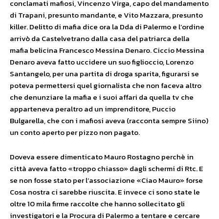
conclamati mafiosi, Vincenzo Virga, capo del mandamento
di Trapani, presunto mandante, e Vito Mazzara, presunto
killer. Delitto di mafia dice ora la Dda di Palermo e l’ordine
arrivò da Castelvetrano dalla casa del patriarca della
mafia belicina Francesco Messina Denaro. Ciccio Messina
Denaro aveva fatto uccidere un suo figlioccio, Lorenzo
Santangelo, per una partita di droga sparita, figurarsi se
poteva permettersi quel giornalista che non faceva altro
che denunziare la mafia e i suoi affari da quella tv che
apparteneva peraltro ad un imprenditore, Puccio
Bulgarella, che con i mafiosi aveva (racconta sempre Siino)
un conto aperto per pizzo non pagato.
Doveva essere dimenticato Mauro Rostagno perchè in
città aveva fatto «troppo chiasso» dagli schermi di Rtc. E
se non fosse stato per l’associazione «Ciao Mauro» forse
Cosa nostra ci sarebbe riuscita. E invece ci sono state le
oltre 10 mila firme raccolte che hanno sollecitato gli
investigatori e la Procura di Palermo a tentare e cercare