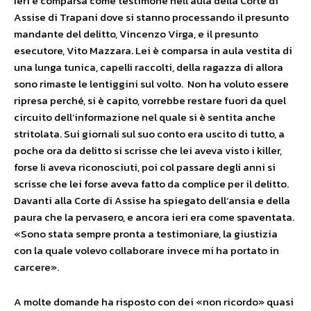
Ieri è comparsa come testimone nell’aula della Corte di
Assise di Trapani dove si stanno processando il presunto
mandante del delitto, Vincenzo Virga, e il presunto
esecutore, Vito Mazzara. Lei è comparsa in aula vestita di
una lunga tunica, capelli raccolti, della ragazza di allora
sono rimaste le lentiggini sul volto. Non ha voluto essere
ripresa perché, si è capito, vorrebbe restare fuori da quel
circuito dell’informazione nel quale si è sentita anche
stritolata. Sui giornali sul suo conto era uscito di tutto, a
poche ora da delitto si scrisse che lei aveva visto i killer,
forse li aveva riconosciuti, poi col passare degli anni si
scrisse che lei forse aveva fatto da complice per il delitto.
Davanti alla Corte di Assise ha spiegato dell’ansia e della
paura che la pervasero, e ancora ieri era come spaventata.
«Sono stata sempre pronta a testimoniare, la giustizia
con la quale volevo collaborare invece mi ha portato in
carcere».
A molte domande ha risposto con dei «non ricordo» quasi