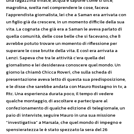
una ragazzina vivace, acqua e sapone come si dice,
magrolina, svelta nel comprendere le cose, faceva
l’apprendista giornalista, lei che a Saman era arrivata con
un figlio già da crescere, in un momento difficile della sua
vita. La cognata che già era a Saman le aveva parlato di
quella comunità, delle cose belle che si facevano, che lì
avrebbe potuto trovare un momento di riflessione per
superare le cose brutte della vita. E così era arrivata a
Lenzi. Sapeva che tra le attività c’era quella del
giornalismo e lei desiderava conoscere quel mondo. Un
giorno la chiamò Chicca Roveri, che sulla scheda di
presentazione aveva letto di questa sua predisposizione,
e le disse che sarebbe andata con Mauro Rostagno in tv, a
Rtc. Una esperienza durata poco, il tempo di vedere
qualche montaggio, di ascoltare e partecipare al
confezionamento di qualche edizione di telegiornale, un
paio di interviste, seguire Mauro in una sua missione
“investigativa” a Marsala, che quel mondo di impegno e
spensieratezza le è stato spezzato la sera del 26