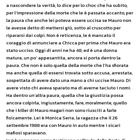
a nascondere la verità, lo dice per lo choc che ha subito,
per l’impressione della morte che le è passata accanto, per
la paura che anche lei poteva essere uccisa se Mauro non
le avesse detto di mettersi giù, sotto al cruscotto per
ripararsi dai colpi. Non è reticenza, le è mancato il
coraggio di annunciare a Chicca per prima che Mauro era
stato ucciso. Oggi di anni ne ha 48, ed è una donna
matura, un po’ appesantita, ancora si porta dentro la
paura. Che non è solo quella della morte che l’ha sfiorata
ma anche quella di essersi trovata sotto accusa, arrestata,
sospettata di avere dato una mano a chi uccise Mauro. Di
avere visto chi aveva sparato ma di averne taciuto i nomi.
Ha dentro un’altra paura, quella che la giustizia possa
ancora colpirla, ingiustamente, fare, moralmente, quello
che i killer di Mauro magari non sono riusciti a farle
fisicamente. Lei è Monica Serra, la ragazza che il 26
settembre 1988 era con Mauro in auto mentre i sicari
mafiosi sparavano.