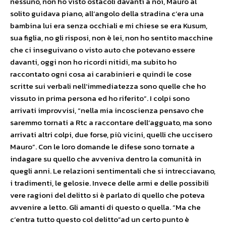
nessuno, non ho visto ostacoli davanti a noi, Mauro al
solito guidava piano, all’angolo della stradina c’era una
bambina lui era senza occhiali e mi chiese se era Kusum,
sua figlia, no gli risposi, non è lei, non ho sentito macchine
che ci inseguivano o visto auto che potevano essere
davanti, oggi non ho ricordi nitidi, ma subito ho
raccontato ogni cosa ai carabinieri e quindi le cose
scritte sui verbali nell’immediatezza sono quelle che ho
vissuto in prima persona ed ho riferito”. I colpi sono
arrivati improvvisi, “nella mia incoscienza pensavo che
saremmo tornati a Rtc a raccontare dell’agguato, ma sono
arrivati altri colpi, due forse, più vicini, quelli che uccisero
Mauro”. Con le loro domande le difese sono tornate a
indagare su quello che avveniva dentro la comunità in
quegli anni. Le relazioni sentimentali che si intrecciavano,
i tradimenti, le gelosie. Invece delle armi e delle possibili
vere ragioni del delitto si è parlato di quello che poteva
avvenire a letto. Gli amanti di questo o quella. “Ma che
c’entra tutto questo col delitto”ad un certo punto è