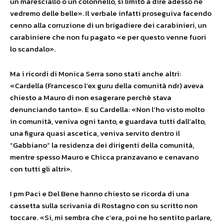
un maresciallo o un colonnello, si limitò a dire adesso ne
vedremo delle belle». Il verbale infatti proseguiva facendo
cenno alla corruzione di un brigadiere dei carabinieri, un
carabiniere che non fu pagato «e per questo venne fuori
lo scandalo».
Ma i ricordi di Monica Serra sono stati anche altri:
«Cardella (Francesco l’ex guru della comunità ndr) aveva
chiesto a Mauro di non esagerare perchè stava
denunciando tanto». E su Cardella: «Non l’ho visto molto
in comunità, veniva ogni tanto, e guardava tutti dall’alto,
una figura quasi ascetica, veniva servito dentro il
“Gabbiano” la residenza dei dirigenti della comunità,
mentre spesso Mauro e Chicca pranzavano e cenavano
con tutti gli altri».
I pm Paci e Del Bene hanno chiesto se ricorda di una
cassetta sulla scrivania di Rostagno con su scritto non
toccare. «Si, mi sembra che c’era, poi ne ho sentito parlare,