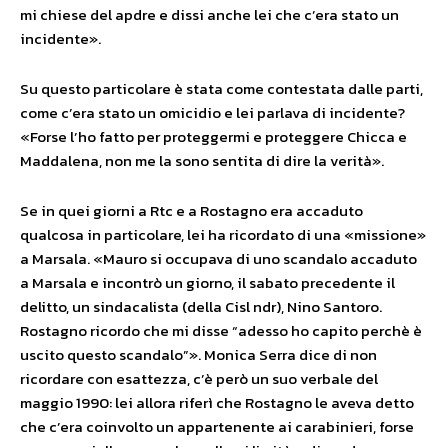
mi chiese del apdre e dissi anche lei che c’era stato un
incidente».
Su questo particolare è stata come contestata dalle parti,
come c’era stato un omicidio e lei parlava di incidente?
«Forse l’ho fatto per proteggermi e proteggere Chicca e
Maddalena, non me la sono sentita di dire la verità».
Se in quei giorni a Rtc e a Rostagno era accaduto
qualcosa in particolare, lei ha ricordato di una «missione»
a Marsala. «Mauro si occupava di uno scandalo accaduto
a Marsala e incontrò un giorno, il sabato precedente il
delitto, un sindacalista (della Cisl ndr), Nino Santoro.
Rostagno ricordo che mi disse “adesso ho capito perchè è
uscito questo scandalo”». Monica Serra dice di non
ricordare con esattezza, c’è però un suo verbale del
maggio 1990: lei allora riferì che Rostagno le aveva detto
che c’era coinvolto un appartenente ai carabinieri, forse