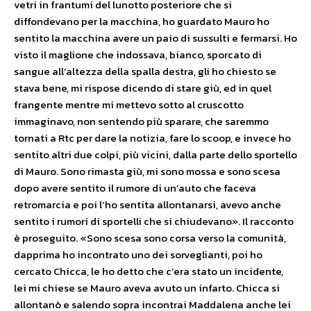
vetri in frantumi del lunotto posteriore che si
diffondevano per la macchina, ho guardato Mauro ho
sentito la macchina avere un paio di sussulti e fermarsi. Ho
visto il maglione che indossava, bianco, sporcato di
sangue all’altezza della spalla destra, gli ho chiesto se
stava bene, mi rispose dicendo di stare giù, ed in quel
frangente mentre mi mettevo sotto al cruscotto
immaginavo, non sentendo più sparare, che saremmo
tornati a Rtc per dare la notizia, fare lo scoop, e invece ho
sentito altri due colpi, più vicini, dalla parte dello sportello
di Mauro. Sono rimasta giù, mi sono mossa e sono scesa
dopo avere sentito il rumore di un’auto che faceva
retromarcia e poi l’ho sentita allontanarsi, avevo anche
sentito i rumori di sportelli che si chiudevano». Il racconto
è proseguito. «Sono scesa sono corsa verso la comunità,
dapprima ho incontrato uno dei sorveglianti, poi ho
cercato Chicca, le ho detto che c’era stato un incidente,
lei mi chiese se Mauro aveva avuto un infarto. Chicca si
allontanò e salendo sopra incontrai Maddalena anche lei