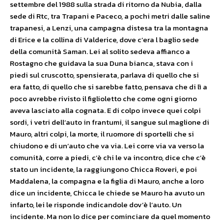
settembre del 1988 sulla strada di ritorno da Nubia, dalla
sede di Rtc, tra Trapani e Paceco, a pochi metri dalle saline
trapanesi, a Lenzi, una campagna distesa tra la montagna
di Erice e la collina di Valderice, dove c’era l baglio sede
della comunità Saman. Lei al solito sedeva affianco a
Rostagno che guidava la sua Duna bianca, stava con i
piedi sul cruscotto, spensierata, parlava di quello che si
era fatto, di quello che si sarebbe fatto, pensava che di lì a
poco avrebbe rivisto il figlioletto che come ogni giorno
aveva lasciato alla cognata. E di colpo invece quei colpi
sordi, i vetri dell’auto in frantumi, il sangue sul maglione di
Mauro, altri colpi, la morte, il ruomore di sportelli che si
chiudono e di un’auto che va via. Lei corre via va verso la
comunità, corre a piedi, c’è chi le va incontro, dice che c’è
stato un incidente, la raggiungono Chicca Roveri, e poi
Maddalena, la compagna e la figlia di Mauro, anche a loro
dice un incidente, Chicca le chiede se Mauro ha avuto un
infarto, lei le risponde indicandole dov’è l’auto. Un
incidente. Ma non lo dice per cominciare da quel momento