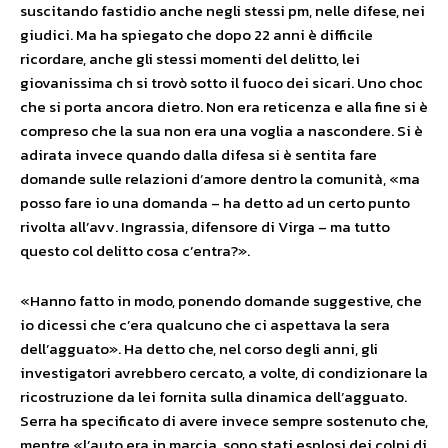
suscitando fastidio anche negli stessi pm, nelle difese, nei
giudici. Ma ha spiegato che dopo 22 anni è difficile
ricordare, anche gli stessi momenti del delitto, lei
giovanissima ch si trovò sotto il fuoco dei sicari. Uno choc
che si porta ancora dietro. Non era reticenza e alla fine si è
compreso che la sua non era una voglia a nascondere. Si è
adirata invece quando dalla difesa si è sentita fare
domande sulle relazioni d’amore dentro la comunità, «ma
posso fare io una domanda – ha detto ad un certo punto
rivolta all’avv. Ingrassia, difensore di Virga – ma tutto
questo col delitto cosa c’entra?».
«Hanno fatto in modo, ponendo domande suggestive, che
io dicessi che c’era qualcuno che ci aspettava la sera
dell’agguato». Ha detto che, nel corso degli anni, gli
investigatori avrebbero cercato, a volte, di condizionare la
ricostruzione da lei fornita sulla dinamica dell’agguato.
Serra ha specificato di avere invece sempre sostenuto che,
mentre «l’auto era in marcia, sono stati esplosi dei colpi di