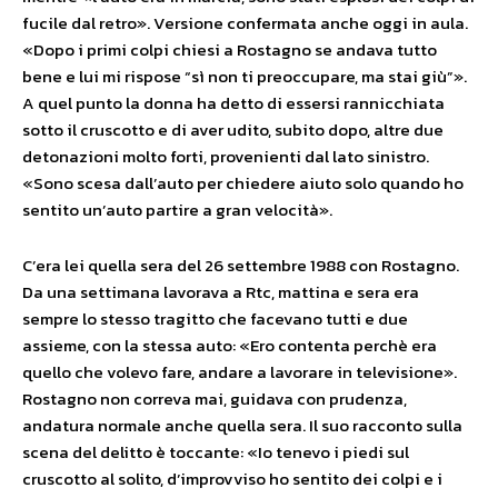
fucile dal retro». Versione confermata anche oggi in aula.
«Dopo i primi colpi chiesi a Rostagno se andava tutto
bene e lui mi rispose “sì non ti preoccupare, ma stai giù”».
A quel punto la donna ha detto di essersi rannicchiata
sotto il cruscotto e di aver udito, subito dopo, altre due
detonazioni molto forti, provenienti dal lato sinistro.
«Sono scesa dall’auto per chiedere aiuto solo quando ho
sentito un’auto partire a gran velocità».
C’era lei quella sera del 26 settembre 1988 con Rostagno.
Da una settimana lavorava a Rtc, mattina e sera era
sempre lo stesso tragitto che facevano tutti e due
assieme, con la stessa auto: «Ero contenta perchè era
quello che volevo fare, andare a lavorare in televisione».
Rostagno non correva mai, guidava con prudenza,
andatura normale anche quella sera. Il suo racconto sulla
scena del delitto è toccante: «Io tenevo i piedi sul
cruscotto al solito, d’improvviso ho sentito dei colpi e i