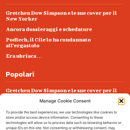
Gretchen Dow Simpson e le sue cover per il
New Yorker
Ancora dossieraggi e schedature
Podlech, il Cile lo ha condannato
all’ergastolo
Era ubriaca…
Popolari
Gretchen Dow Simpson e le sue cover per il
New Yorker
Manage Cookie Consent
Ancora dossieraggi e schedature
To provide the best experiences, we use technologies like cookies to
Podlech, il Cile lo ha condannato
store and/or access device information. Consenting to these
all’ergastolo
technologies will allow us to process data such as browsing behavior or
unique IDs on this site. Not consenting or withdrawing consent, may