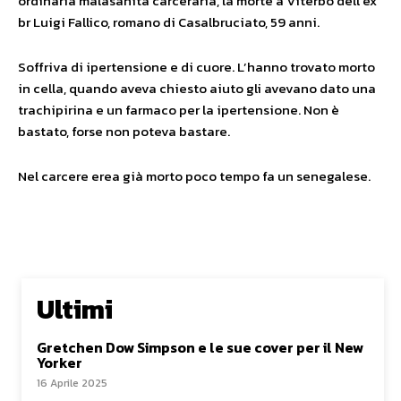
ordinaria malasanità carceraria, la morte a Viterbo dell’ex
br Luigi Fallico, romano di Casalbruciato, 59 anni.
Soffriva di ipertensione e di cuore. L’hanno trovato morto
in cella, quando aveva chiesto aiuto gli avevano dato una
trachipirina e un farmaco per la ipertensione. Non è
bastato, forse non poteva bastare.
Nel carcere erea già morto poco tempo fa un senegalese.
Ultimi
Gretchen Dow Simpson e le sue cover per il New
Yorker
16 Aprile 2025