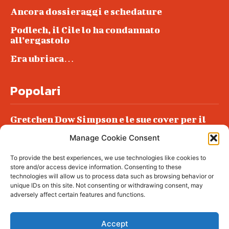
Ancora dossieraggi e schedature
Podlech, il Cile lo ha condannato
all’ergastolo
Era ubriaca…
Popolari
Gretchen Dow Simpson e le sue cover per il
New Yorker
Manage Cookie Consent
Ancora dossieraggi e schedature
To provide the best experiences, we use technologies like cookies to
Podlech, il Cile lo ha condannato
store and/or access device information. Consenting to these
all’ergastolo
technologies will allow us to process data such as browsing behavior or
unique IDs on this site. Not consenting or withdrawing consent, may
Era ubriaca…
adversely affect certain features and functions.
Accept