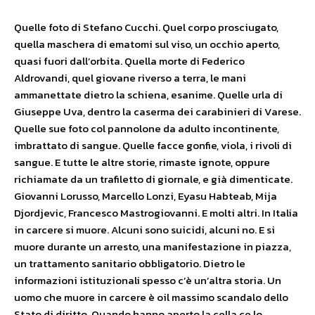
Quelle foto di Stefano Cucchi. Quel corpo prosciugato,
quella maschera di ematomi sul viso, un occhio aperto,
quasi fuori dall’orbita. Quella morte di Federico
Aldrovandi, quel giovane riverso a terra, le mani
ammanettate dietro la schiena, esanime. Quelle urla di
Giuseppe Uva, dentro la caserma dei carabinieri di Varese.
Quelle sue foto col pannolone da adulto incontinente,
imbrattato di sangue. Quelle facce gonfie, viola, i rivoli di
sangue. E tutte le altre storie, rimaste ignote, oppure
richiamate da un trafiletto di giornale, e già dimenticate.
Giovanni Lorusso, Marcello Lonzi, Eyasu Habteab, Mija
Djordjevic, Francesco Mastrogiovanni. E molti altri. In Italia
in carcere si muore. Alcuni sono suicidi, alcuni no. E si
muore durante un arresto, una manifestazione in piazza,
un trattamento sanitario obbligatorio. Dietro le
informazioni istituzionali spesso c’è un’altra storia. Un
uomo che muore in carcere è oil massimo scandalo dello
Stato di diritto. Quando hanno aperto la cella ce lo