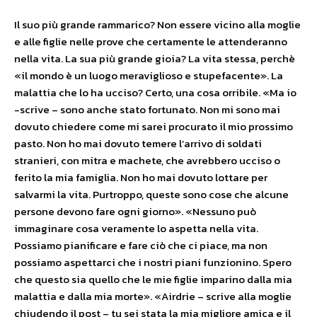
Il suo più grande rammarico? Non essere vicino alla moglie
e alle figlie nelle prove che certamente le attenderanno
nella vita. La sua più grande gioia? La vita stessa, perchè
«il mondo è un luogo meraviglioso e stupefacente». La
malattia che lo ha ucciso? Certo, una cosa orribile. «Ma io
-scrive – sono anche stato fortunato. Non mi sono mai
dovuto chiedere come mi sarei procurato il mio prossimo
pasto. Non ho mai dovuto temere l’arrivo di soldati
stranieri, con mitra e machete, che avrebbero ucciso o
ferito la mia famiglia. Non ho mai dovuto lottare per
salvarmi la vita. Purtroppo, queste sono cose che alcune
persone devono fare ogni giorno». «Nessuno può
immaginare cosa veramente lo aspetta nella vita.
Possiamo pianificare e fare ciò che ci piace, ma non
possiamo aspettarci che i nostri piani funzionino. Spero
che questo sia quello che le mie figlie imparino dalla mia
malattia e dalla mia morte». «Airdrie – scrive alla moglie
chiudendo il post – tu sei stata la mia migliore amica e il