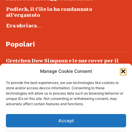
Podlech, il Cile lo ha condannato
all’ergastolo
Era ubriaca…
Popolari
Gretchen Dow Simpson e le sue cover per il
New Yorker
Manage Cookie Consent
Ancora dossieraggi e schedature
To provide the best experiences, we use technologies like cookies to
Podlech, il Cile lo ha condannato
store and/or access device information. Consenting to these
all’ergastolo
technologies will allow us to process data such as browsing behavior or
unique IDs on this site. Not consenting or withdrawing consent, may
Era ubriaca…
adversely affect certain features and functions.
Accept