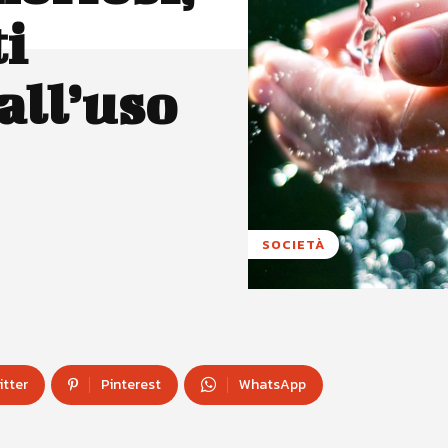
ti
all’uso
SOCIETÀ
itter
Pinterest
WhatsApp