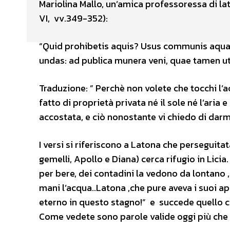
Mariolina Mallo, un’amica professoressa di lat
VI, vv.349-352):
“Quid prohibetis aquis? Usus communis aquar
undas: ad publica munera veni, quae tamen ut
Traduzione: ” Perchè non volete che tocchi l’a
fatto di proprietà privata né il sole né l’ari
accostata, e ciò nonostante vi chiedo di dar
I versi si riferiscono a Latona che perseguit
gemelli, Apollo e Diana) cerca rifugio in Lici
per bere, dei contadini la vedono da lontano ,
mani l’acqua..Latona ,che pure aveva i suoi appo
eterno in questo stagno!” e succede quello ch
Come vedete sono parole valide oggi più che