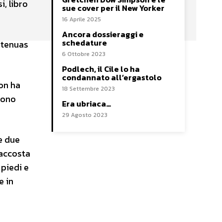
i, libro
sue cover per il New Yorker
16 Aprile 2025
Ancora dossieraggi e
schedature
 tenuas
6 Ottobre 2023
Podlech, il Cile lo ha
condannato all’ergastolo
non ha
18 Settembre 2023
 sono
Era ubriaca…
29 Agosto 2023
e due
 accosta
 piedi e
e in