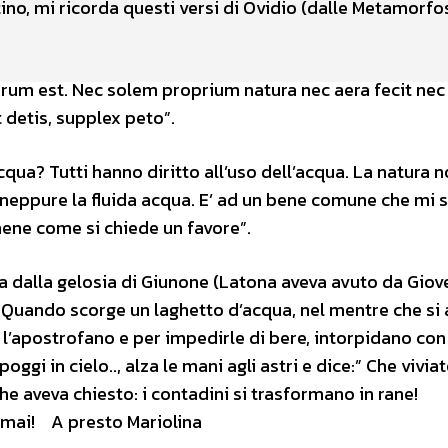
ino, mi ricorda questi versi di Ovidio (dalle Metamorfos
um est. Nec solem proprium natura nec aera fecit nec
 detis, supplex peto”.
cqua? Tutti hanno diritto all’uso dell’acqua. La natura 
a e neppure la fluida acqua. E’ ad un bene comune che mi
mene come si chiede un favore”.
ata dalla gelosia di Giunone (Latona aveva avuto da Giov
a. Quando scorge un laghetto d’acqua, nel mentre che si
 l’apostrofano e per impedirle di bere, intorpidano con
ggi in cielo.., alza le mani agli astri e dice:” Che viviat
e aveva chiesto: i contadini si trasformano in rane!
 mai! A presto Mariolina