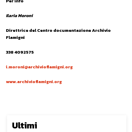
Per info
Ilaria Moroni
Direttrice del Centro documentazione Archivio
Flamigni
338 4092575
i.moroni@archivioflamigni.org
www.archivioflamigni.org
Ultimi