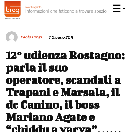
Paolo Brogi
1 Giugno 2011
12° udienza Rostagno:
parla il suo
operatore, scandali a
Trapani e Marsala, il
dc Canino, il boss
Mariano Agate e
“chiddu a varva”……