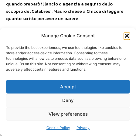
quando preparò il lancio d’agenzia a seguito dello
scoppio del Calabresi, Mauro chiese a Chicca di leggere
quanto scritto per avere un parere.
Riguardo l’attività giornalistica, Mauro aveva molto chiaro
Manage Cookie Consent
cosa dire, spiega il teste. Appuntava solo delle parole
chiave e andava a braccio. Il tenore dei redazionali era
To provide the best experiences, we use technologies like cookies to
store and/or access device information. Consenting to these
molto forte: Di Malta suggerisce che basta vedere i pochi
technologies will allow us to process data such as browsing behavior or
editoriali rimasti per capire l’impronta data, citava nomi e
unique IDs on this site. Not consenting or withdrawing consent, may
cognomi, aveva un linguaggio molto chiaro e inseriva
adversely affect certain features and functions.
degli elementi satirici. Specie quando parlava dei potenti,
mafiosi o politici, per smitizzare il potere che avevano sul
Accept
territorio. In particolare prendeva di mira i politici di
Trapani e Marsala, come Canino, Pellegrino, anche alcuni
Deny
consiglieri che potevano sembrare “amici” perché non
avevano preso posizione…
View preferences
Lo stesso tono lo usava per i poteri occulti, come i mafiosi.
Cookie Policy
Privacy