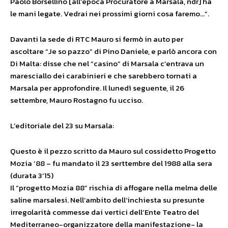
Paolo Borsellino [all’epoca Procuratore a Marsala, ndr] ha
le mani legate. Vedrai nei prossimi giorni cosa faremo…”.
Davanti la sede di RTC Mauro si fermò in auto per
ascoltare “Je so pazzo” di Pino Daniele, e parlò ancora con
Di Malta: disse che nel “casino” di Marsala c’entrava un
maresciallo dei carabinieri e che sarebbero tornati a
Marsala per approfondire. Il lunedì seguente, il 26
settembre, Mauro Rostagno fu ucciso.
L’editoriale del 23 su Marsala:
Questo è il pezzo scritto da Mauro sul cossidetto Progetto
Mozia ’88 – fu mandato il 23 serttembre del 1988 alla sera
(durata 3’15)
Il “progetto Mozia 88” rischia di affogare nella melma delle
saline marsalesi. Nell’ambito dell’inchiesta su presunte
irregolarità commesse dai vertici dell’Ente Teatro del
Mediterraneo-organizzatore della manifestazione- la