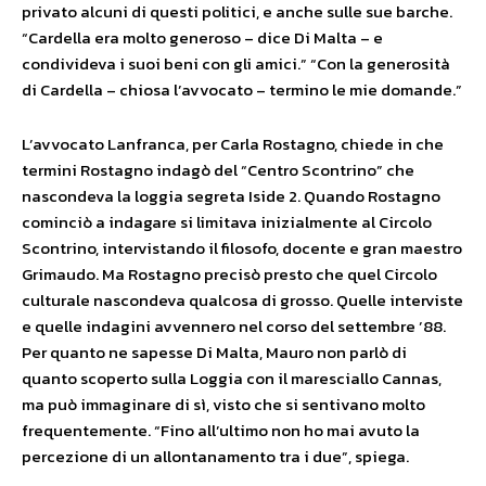
privato alcuni di questi politici, e anche sulle sue barche.
“Cardella era molto generoso – dice Di Malta – e
condivideva i suoi beni con gli amici.” “Con la generosità
di Cardella – chiosa l’avvocato – termino le mie domande.”
L’avvocato Lanfranca, per Carla Rostagno, chiede in che
termini Rostagno indagò del “Centro Scontrino” che
nascondeva la loggia segreta Iside 2. Quando Rostagno
cominciò a indagare si limitava inizialmente al Circolo
Scontrino, intervistando il filosofo, docente e gran maestro
Grimaudo. Ma Rostagno precisò presto che quel Circolo
culturale nascondeva qualcosa di grosso. Quelle interviste
e quelle indagini avvennero nel corso del settembre ’88.
Per quanto ne sapesse Di Malta, Mauro non parlò di
quanto scoperto sulla Loggia con il maresciallo Cannas,
ma può immaginare di sì, visto che si sentivano molto
frequentemente. “Fino all’ultimo non ho mai avuto la
percezione di un allontanamento tra i due”, spiega.