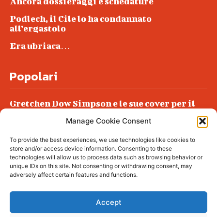
Ancora dossieraggi e schedature
Podlech, il Cile lo ha condannato
all’ergastolo
Era ubriaca…
Popolari
Gretchen Dow Simpson e le sue cover per il
New Yorker
Manage Cookie Consent
Ancora dossieraggi e schedature
To provide the best experiences, we use technologies like cookies to
Podlech, il Cile lo ha condannato
store and/or access device information. Consenting to these
all’ergastolo
technologies will allow us to process data such as browsing behavior or
unique IDs on this site. Not consenting or withdrawing consent, may
Era ubriaca…
adversely affect certain features and functions.
Accept