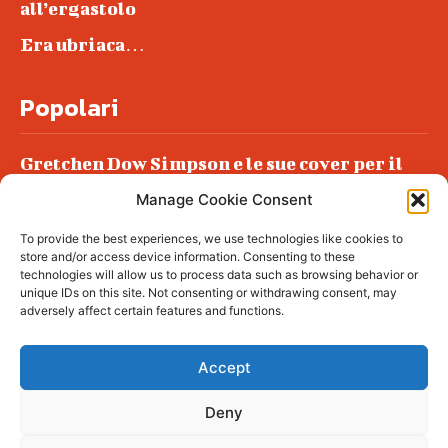
all’ergastolo
Era ubriaca…
Popolari
Gretchen Dow Simpson e le sue cover per il
New Yorker
Manage Cookie Consent
Ancora dossieraggi e schedature
To provide the best experiences, we use technologies like cookies to
Podlech, il Cile lo ha condannato
store and/or access device information. Consenting to these
all’ergastolo
technologies will allow us to process data such as browsing behavior or
unique IDs on this site. Not consenting or withdrawing consent, may
Era ubriaca…
adversely affect certain features and functions.
Accept
Deny
© tagDiv - All rights reserved. Made with
Newspaper Theme. Center Magazine is our