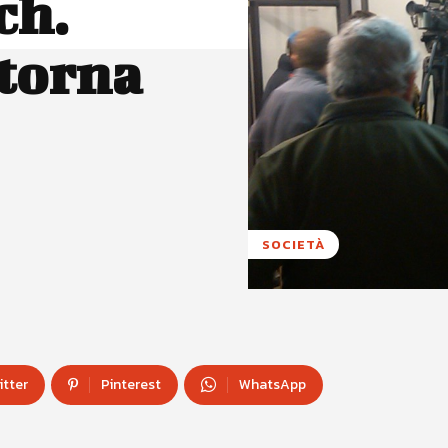
ch.
 torna
SOCIETÀ
itter
Pinterest
WhatsApp