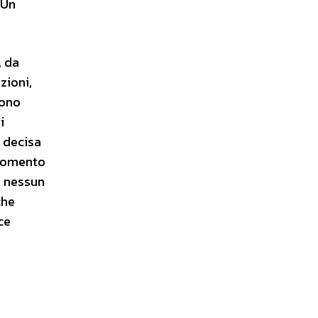
 Un
, da
zioni,
sono
i
 decisa
 momento
o nessun
che
ce