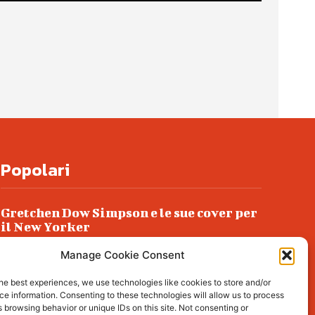
Popolari
Gretchen Dow Simpson e le sue cover per
il New Yorker
Ancora dossieraggi e schedature
Manage Cookie Consent
Podlech, il Cile lo ha condannato
he best experiences, we use technologies like cookies to store and/or
all’ergastolo
e information. Consenting to these technologies will allow us to process
 browsing behavior or unique IDs on this site. Not consenting or