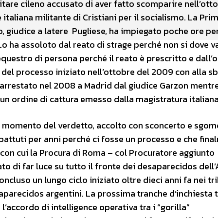
itare cileno accusato di aver fatto scomparire nell’ott
 italiana militante di Cristiani per il socialismo. La Pri
 giudice a latere Pugliese, ha impiegato poche ore pe
Lo ha assoloto dal reato di strage perché non si dove v
questro di persona perché il reato è prescritto e dall’
 del processo iniziato nell’ottobre del 2009 con alla s
 arrestato nel 2008 a Madrid dal giudice Garzon mentre
 un ordine di cattura emesso dalla magistratura italiana
l momento del verdetto, accolto con sconcerto e sgo
battuti per anni perché ci fosse un processo e che fin
ia con cui la Procura di Roma – col Procuratore aggiunto
o di far luce su tutto il fronte dei desaparecidos dell
ncluso un lungo ciclo iniziato oltre dieci anni fa nei tr
parecidos argentini. La prossima tranche d’inchiesta 
l’accordo di intelligence operativa tra i “gorilla”