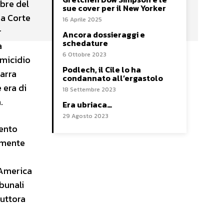
obre del
sue cover per il New Yorker
ma Corte
16 Aprile 2025
r
Ancora dossieraggi e
schedature
a
6 Ottobre 2023
omicidio
Podlech, il Cile lo ha
barra
condannato all’ergastolo
 era di
18 Settembre 2023
.
Era ubriaca…
29 Agosto 2023
mento
almente
’America
ibunali
tuttora