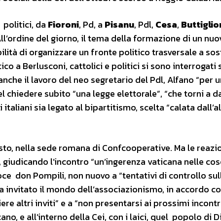
 politici, da
Fioroni
, Pd, a
Pisanu
, Pdl,
Cesa
,
Buttigli
All’ordine del giorno, il tema della formazione di un nu
bilità di organizzare un fronte politico trasversale a so
ico a Berlusconi, cattolici e politici si sono interrogati 
anche il lavoro del neo segretario del Pdl, Alfano “per 
el chiedere subito “una legge elettorale”, “che torni a 
 italiani sia legato al bipartitismo, scelta “calata dall’a
osto, nella sede romana di Confcooperative. Ma le reazi
, giudicando l’incontro “un’ingerenza vaticana nelle cos
oce don Pompili, non nuovo a “tentativi di controllo sul
ha invitato il mondo dell’associazionismo, in accordo co
re altri inviti” e a “non presentarsi ai prossimi incontr
no, e all’interno della Cei, con i laici, quel popolo di D