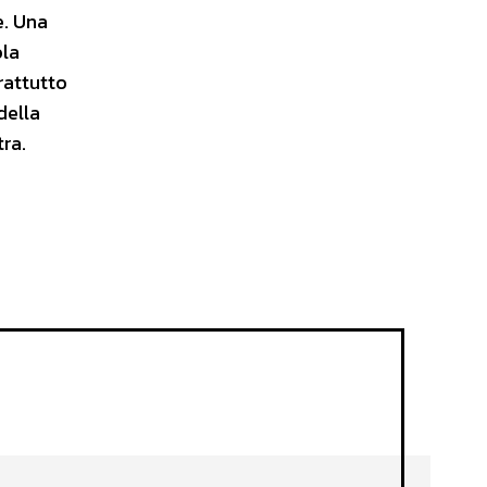
e. Una
ola
rattutto
della
stra.