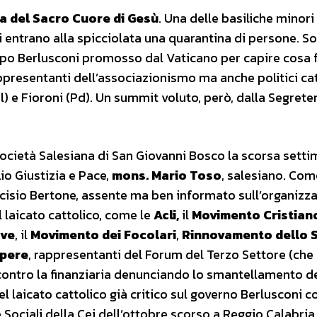
a del Sacro Cuore di Gesù
. Una delle basiliche minori
i entrano alla spicciolata una quarantina di persone. So
dopo Berlusconi promosso dal Vaticano per capire cosa 
presentanti dell’associazionismo ma anche politici catt
e Fioroni (Pd). Un summit voluto, però, dalla Segreter
la Società Salesiana di San Giovanni Bosco la scorsa sett
lio Giustizia e Pace,
mons. Mario Toso
, salesiano. Com
arcisio Bertone, assente ma ben informato sull’organizz
 laicato cattolico, come le
Acli,
il
Movimento Cristian
ive
, il
Movimento dei Focolari
,
Rinnovamento dello S
Opere
, rappresentanti del Forum del Terzo Settore (che
contro la finanziaria denunciando lo smantellamento d
uel laicato cattolico già critico sul governo Berlusconi 
ociali della Cei dell’ottobre scorso a Reggio Calabria