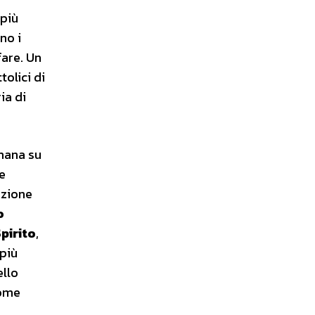
 più
no i
fare. Un
olici di
ia di
imana su
e
azione
o
pirito
,
 più
ello
come
.