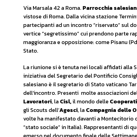
Via Marsala 42 a Roma.
Parrocchia salesian
vistose di Roma. Dalla vicina stazione Termin
partecipanti ad un incontro “riservato” sul 
vertice “segretissimo” cui prendono parte rap
maggioranza e opposizione: come Pisanu (Pdl) 
Stato.
La riunione si è tenuta nei locali affidati al
iniziativa del Segretario del Pontificio Consig
salesiano è il segretario di Stato vaticano T
dell’incontro. Presenti molte associazioni del
Lavoratori
, la
Cisl,
il mondo delle
Cooperat
gli Scouts dell’
Agesci
, la
Compagnia delle 
volte ha manifestato davanti a Montecitorio 
“stato sociale” in Italia). Rappresentanti di q
emerso nel documento finale delle Settimane S