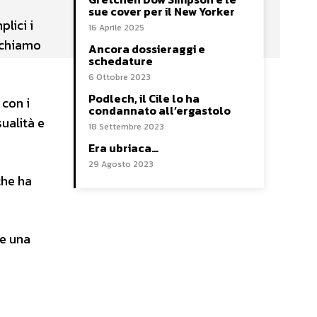
sue cover per il New Yorker
lici i
16 Aprile 2025
richiamo
Ancora dossieraggi e
schedature
6 Ottobre 2023
Podlech, il Cile lo ha
con i
condannato all’ergastolo
ualità e
18 Settembre 2023
Era ubriaca…
29 Agosto 2023
che ha
le una