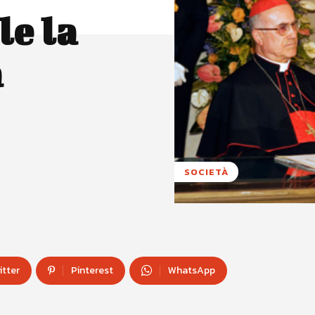
le la
a
SOCIETÀ
itter
Pinterest
WhatsApp