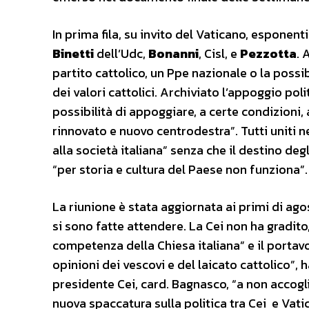
In prima fila, su invito del Vaticano, esponenti
Binetti
dell’Udc,
Bonanni
, Cisl, e
Pezzotta
. 
partito cattolico, un Ppe nazionale o la possi
dei valori cattolici. Archiviato l’appoggio polit
possibilità di appoggiare, a certe condizioni, 
rinnovato e nuovo centrodestra”. Tutti uniti n
alla società italiana” senza che il destino degli
“per storia e cultura del Paese non funziona”.
La riunione è stata aggiornata ai primi di ag
si sono fatte attendere. La Cei non ha gradito
competenza della Chiesa italiana” e il portav
opinioni dei vescovi e del laicato cattolico”, 
presidente Cei, card. Bagnasco, “a non accoglie
nuova spaccatura sulla politica tra Cei e Vatica