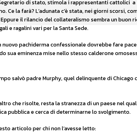
Segretario di stato, stimola i rappresentanti cattolici a
 Ce la farà? L’adunata c’è stata, nei giorni scorsi, comp
. Eppure il rilancio del collateralismo sembra un buon 
li e ragalini vari per la Santa Sede.
un nuovo pachiderma confessionale dovrebbe fare pace 
ndo sua eminenza mise nello stesso calderone omosess
mpo salvò padre Murphy, quel delinquente di Chicago 
ltro che risolte, resta la stranezza di un paese nel qua
ica pubblica e cerca di determinarne lo svolgimento.
sto articolo per chi non l’avesse letto: