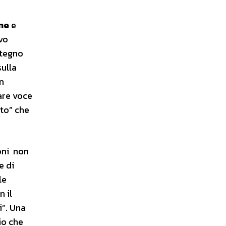
one
e
ovo
stegno
sulla
un
dare voce
lto” che
oni non
e di
le
n il
i”. Una
io che