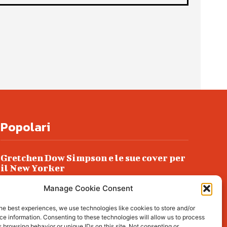
Popolari
Gretchen Dow Simpson e le sue cover per
il New Yorker
Ancora dossieraggi e schedature
Manage Cookie Consent
Podlech, il Cile lo ha condannato
he best experiences, we use technologies like cookies to store and/or
all’ergastolo
e information. Consenting to these technologies will allow us to process
 browsing behavior or unique IDs on this site. Not consenting or